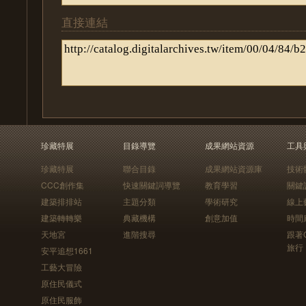
直接連結
珍藏特展
目錄導覽
成果網站資源
工具
珍藏特展
聯合目錄
成果網站資源庫
技術
CCC創作集
快速關鍵詞導覽
教育學習
關鍵
建築排排站
主題分類
學術研究
線上
建築轉轉樂
典藏機構
創意加值
時間
天地宮
進階搜尋
跟著
旅行
安平追想1661
工藝大冒險
原住民儀式
原住民服飾