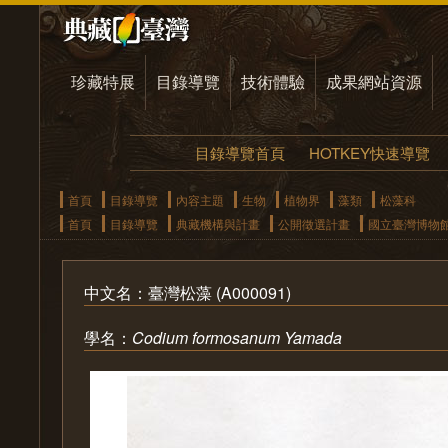
珍藏特展
目錄導覽
技術體驗
成果網站資源
目錄導覽首頁
HOTKEY快速導覽
首頁
目錄導覽
內容主題
生物
植物界
藻類
松藻科
首頁
目錄導覽
典藏機構與計畫
公開徵選計畫
國立臺灣博物
中文名：臺灣松藻 (A000091)
學名：
Codium formosanum Yamada