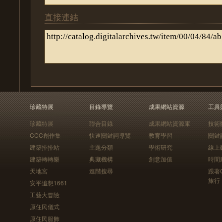
直接連結
珍藏特展
目錄導覽
成果網站資源
工具
珍藏特展
聯合目錄
成果網站資源庫
技術
CCC創作集
快速關鍵詞導覽
教育學習
關鍵
建築排排站
主題分類
學術研究
線上
建築轉轉樂
典藏機構
創意加值
時間
天地宮
進階搜尋
跟著
旅行
安平追想1661
工藝大冒險
原住民儀式
原住民服飾