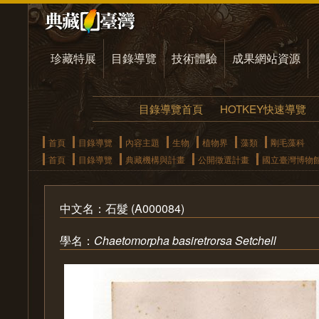
珍藏特展
目錄導覽
技術體驗
成果網站資源
目錄導覽首頁
HOTKEY快速導覽
首頁
目錄導覽
內容主題
生物
植物界
藻類
剛毛藻科
首頁
目錄導覽
典藏機構與計畫
公開徵選計畫
國立臺灣博物
中文名：石髮 (A000084)
學名：
Chaetomorpha basiretrorsa Setchell