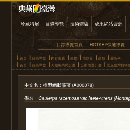
珍藏特展
目錄導覽
技術體驗
成果網站資源
目錄導覽首頁
HOTKEY快速導覽
首頁
目錄導覽
內容主題
生物
植物界
藻類
蕨藻科
首頁
目錄導覽
典藏機構與計畫
公開徵選計畫
國立臺灣博物
中文名：棒型總狀蕨藻 (A000078)
學名：
Caulerpa racemosa var. laete-virens (Mont