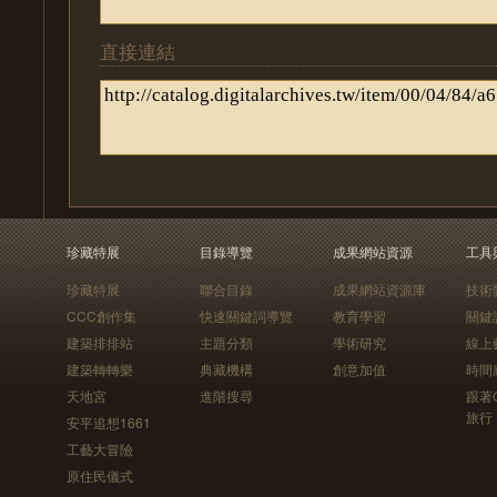
直接連結
珍藏特展
目錄導覽
成果網站資源
工具
珍藏特展
聯合目錄
成果網站資源庫
技術
CCC創作集
快速關鍵詞導覽
教育學習
關鍵
建築排排站
主題分類
學術研究
線上
建築轉轉樂
典藏機構
創意加值
時間
天地宮
進階搜尋
跟著
旅行
安平追想1661
工藝大冒險
原住民儀式