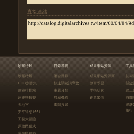
直接連結
珍藏特展
目錄導覽
成果網站資源
工具
珍藏特展
聯合目錄
成果網站資源庫
技術
CCC創作集
快速關鍵詞導覽
教育學習
關鍵
建築排排站
主題分類
學術研究
線上
建築轉轉樂
典藏機構
創意加值
時間
天地宮
進階搜尋
跟著
旅行
安平追想1661
工藝大冒險
原住民儀式
原住民服飾