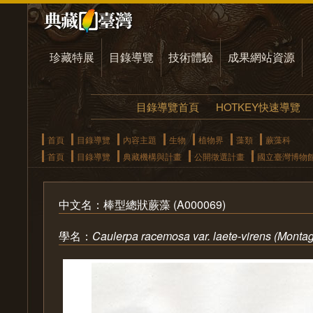
珍藏特展
目錄導覽
技術體驗
成果網站資源
目錄導覽首頁
HOTKEY快速導覽
首頁
目錄導覽
內容主題
生物
植物界
藻類
蕨藻科
首頁
目錄導覽
典藏機構與計畫
公開徵選計畫
國立臺灣博物
中文名：棒型總狀蕨藻 (A000069)
學名：
Caulerpa racemosa var. laete-virens (Mont