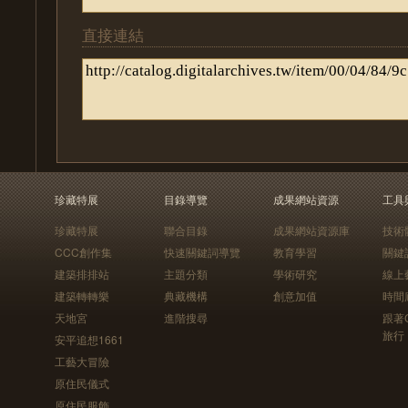
直接連結
珍藏特展
目錄導覽
成果網站資源
工具
珍藏特展
聯合目錄
成果網站資源庫
技術
CCC創作集
快速關鍵詞導覽
教育學習
關鍵
建築排排站
主題分類
學術研究
線上
建築轉轉樂
典藏機構
創意加值
時間
天地宮
進階搜尋
跟著
旅行
安平追想1661
工藝大冒險
原住民儀式
原住民服飾