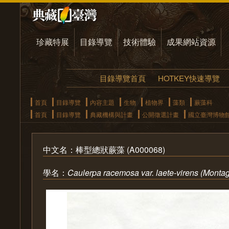
珍藏特展
目錄導覽
技術體驗
成果網站資源
目錄導覽首頁
HOTKEY快速導覽
首頁
目錄導覽
內容主題
生物
植物界
藻類
蕨藻科
首頁
目錄導覽
典藏機構與計畫
公開徵選計畫
國立臺灣博物
中文名：棒型總狀蕨藻 (A000068)
學名：
Caulerpa racemosa var. laete-virens (Mont