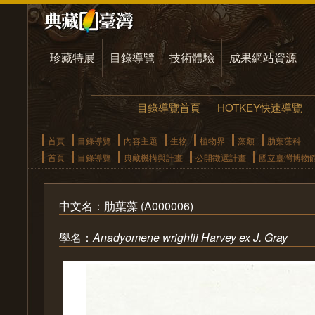
珍藏特展
目錄導覽
技術體驗
成果網站資源
目錄導覽首頁
HOTKEY快速導覽
首頁
目錄導覽
內容主題
生物
植物界
藻類
肋葉藻科
首頁
目錄導覽
典藏機構與計畫
公開徵選計畫
國立臺灣博物
中文名：肋葉藻 (A000006)
學名：
Anadyomene wrightii Harvey ex J. Gray