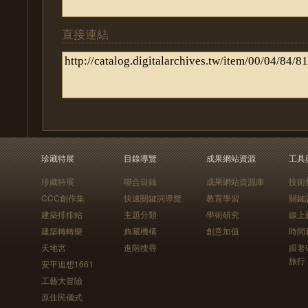
直接連結
珍藏特展
目錄導覽
成果網站資源
工具
珍藏特展
聯合目錄
成果網站資源庫
技術
CCC創作集
快速關鍵詞導覽
教育學習
關鍵
建築排排站
主題分類
學術研究
線上
建築轉轉樂
典藏機構
創意加值
時間
天地宮
進階搜尋
跟著
旅行
安平追想1661
工藝大冒險
原住民儀式