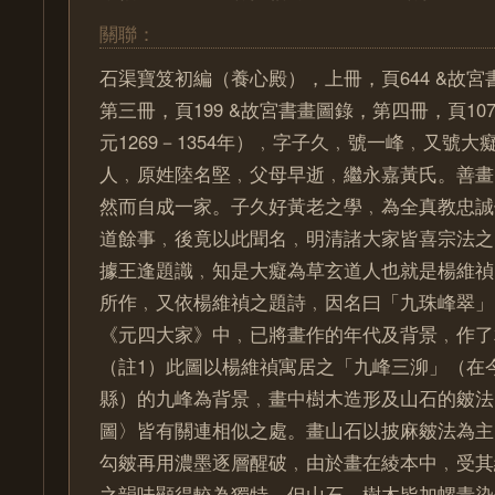
關聯：
石渠寶笈初編（養心殿），上冊，頁644 &故
第三冊，頁199 &故宮書畫圖錄，第四冊，頁107
元1269－1354年）﹐字子久﹐號一峰﹐又號
人﹐原姓陸名堅﹐父母早逝﹐繼永嘉黃氏。善畫
然而自成一家。子久好黃老之學﹐為全真教忠誠
道餘事﹐後竟以此聞名﹐明清諸大家皆喜宗法之
據王逢題識﹐知是大癡為草玄道人也就是楊維禎（12
所作﹐又依楊維禎之題詩﹐因名曰「九珠峰翠」
《元四大家》中﹐已將畫作的年代及背景﹐作了
（註1）此圖以楊維禎寓居之「九峰三泖」（在
縣）的九峰為背景﹐畫中樹木造形及山石的皴法
圖〉皆有關連相似之處。畫山石以披麻皴法為主
勾皴再用濃墨逐層醒破﹐由於畫在綾本中﹐受其
之韻味顯得較為獨特。但山石﹑樹木皆加螺青染