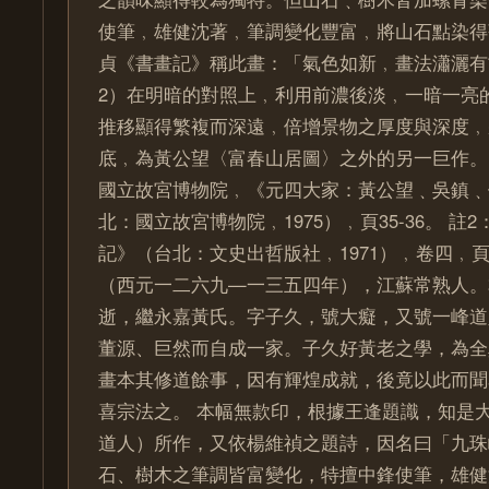
使筆﹐雄健沈著﹐筆調變化豐富﹐將山石點染得
貞《書畫記》稱此畫：「氣色如新﹐畫法瀟灑有
2）在明暗的對照上﹐利用前濃後淡﹐一暗一亮
推移顯得繁複而深遠﹐倍增景物之厚度與深度﹐
底﹐為黃公望〈富春山居圖〉之外的另一巨作。
國立故宮博物院﹐《元四大家：黃公望﹑吳鎮﹑
北：國立故宮博物院﹐1975）﹐頁35-36。 註
記》（台北：文史出哲版社﹐1971）﹐卷四﹐頁4
（西元一二六九—一三五四年），江蘇常熟人。
逝，繼永嘉黃氏。字子久，號大癡，又號一峰道
董源、巨然而自成一家。子久好黃老之學，為全
畫本其修道餘事，因有輝煌成就，後竟以此而聞
喜宗法之。 本幅無款印，根據王逢題識，知是
道人）所作，又依楊維禎之題詩，因名曰「九珠
石、樹木之筆調皆富變化，特擅中鋒使筆，雄健