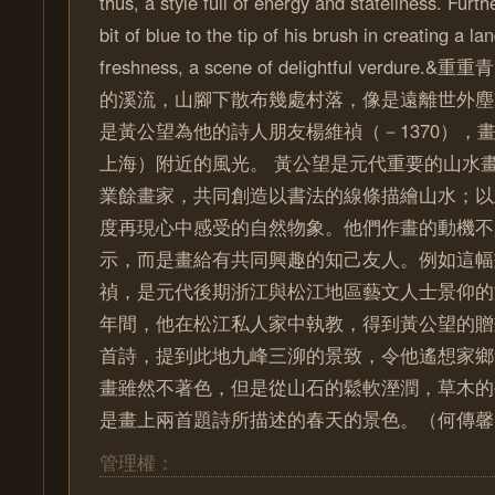
thus, a style full of energy and stateliness. Fur
bit of blue to the tip of his brush in creating a la
freshness, a scene of delightful verdu
的溪流，山腳下散布幾處村落，像是遠離世外塵
是黃公望為他的詩人朋友楊維禎（－1370），
上海）附近的風光。 黃公望是元代重要的山水
業餘畫家，共同創造以書法的線條描繪山水；以
度再現心中感受的自然物象。他們作畫的動機不
示，而是畫給有共同興趣的知己友人。例如這幅
禎，是元代後期浙江與松江地區藝文人士景仰的文人
年間，他在松江私人家中執教，得到黃公望的贈
首詩，提到此地九峰三泖的景致，令他遙想家鄉
畫雖然不著色，但是從山石的鬆軟溼潤，草木的
是畫上兩首題詩所描述的春天的景色。（何傳馨
管理權：