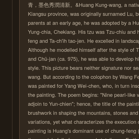
青，墨色秀潤清新。&Huang Kung-wang, a native o
Kiangsu province, was originally surnamed Lu, bu
parents at an early age, he was adopted by a Hu
Yung-chia, Chekiang. His tzu was Tzu-chiu and hi
feng and Ta-ch'ih tao-jen. He excelled in landsca
Although he modelled himself after the style of 
and Chü-jan (ca. 975), he was able to develop hi
style. This picture bears neither signature nor 
wang. But according to the colophon by Wang Fe
was painted for Yang Wei-chen, who, in turn in
the painting. The poem begins: "Nine pearl-like 
adjoin to Yun-chien"; hence, the title of the pain
brushwork in shaping the mountains, stones and t
variations, yet what characterizes the execution 
painting is Huang's dominant use of chung-feng (