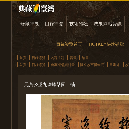
珍藏特展
目錄導覽
技術體驗
成果網站資源
目錄導覽首頁
HOTKEY快速導覽
首頁
目錄導覽
內容主題
書畫
繪畫
首頁
目錄導覽
典藏機構與計畫
國立故宮博物院
書畫處
故
元黃公望九珠峰翠圖 軸