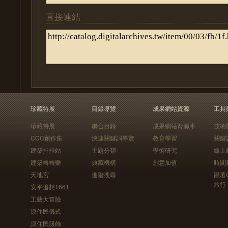
直接連結
珍藏特展
目錄導覽
成果網站資源
工具
珍藏特展
聯合目錄
成果網站資源庫
技術
CCC創作集
快速關鍵詞導覽
教育學習
關鍵
建築排排站
主題分類
學術研究
線上
建築轉轉樂
典藏機構
創意加值
時間
天地宮
進階搜尋
跟著
旅行
安平追想1661
工藝大冒險
原住民儀式
原住民服飾