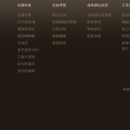
珍藏特展
目錄導覽
成果網站資源
工具
珍藏特展
聯合目錄
成果網站資源庫
技術
CCC創作集
快速關鍵詞導覽
教育學習
關鍵
建築排排站
主題分類
學術研究
線上
建築轉轉樂
典藏機構
創意加值
時間
天地宮
進階搜尋
跟著
旅行
安平追想1661
工藝大冒險
原住民儀式
原住民服飾
中央