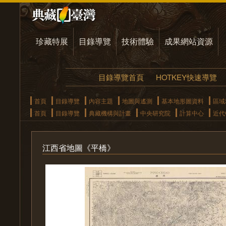
珍藏特展
目錄導覽
技術體驗
成果網站資源
目錄導覽首頁
HOTKEY快速導覽
首頁
目錄導覽
內容主題
地圖與遙測
基本地形圖資料
區域
首頁
目錄導覽
典藏機構與計畫
中央研究院
計算中心
近代
江西省地圖《平橋》