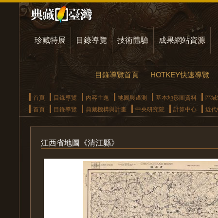
珍藏特展
目錄導覽
技術體驗
成果網站資源
目錄導覽首頁
HOTKEY快速導覽
首頁
目錄導覽
內容主題
地圖與遙測
基本地形圖資料
區域
首頁
目錄導覽
典藏機構與計畫
中央研究院
計算中心
近代
江西省地圖《清江縣》