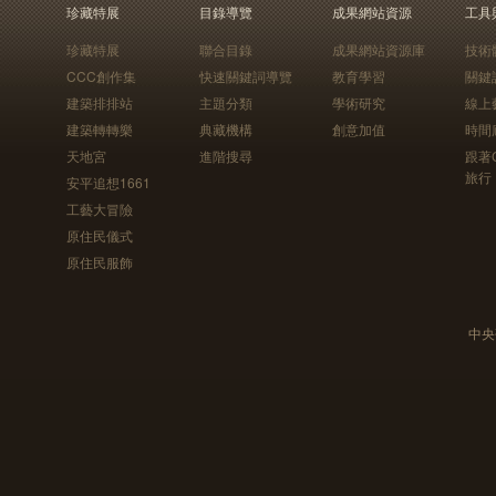
珍藏特展
目錄導覽
成果網站資源
工具
珍藏特展
聯合目錄
成果網站資源庫
技術
CCC創作集
快速關鍵詞導覽
教育學習
關鍵
建築排排站
主題分類
學術研究
線上
建築轉轉樂
典藏機構
創意加值
時間
天地宮
進階搜尋
跟著
旅行
安平追想1661
工藝大冒險
原住民儀式
原住民服飾
中央