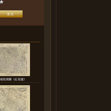
省陸測圖《紅花墟》