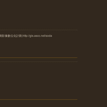
計劃;http://gis.ascc.net/soda