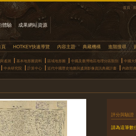
首頁
術體驗
成果網站資源
首頁
HOTKEY快速導覽
內容主題
典藏機構
進階搜尋
與遙測
基本地形圖資料
區域地形圖
中國及臺灣地區地理分區類別
中國大
中央研究院
計算中心
近代中國歷史地圖與遙測影像資訊典藏計畫
內政部
評分與驗證
請為這筆數