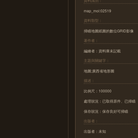
資料識別：
map_moi:02519
資料類型：
掃瞄地圖紙圖的數位GRID影像
著作者：
編繪者：資料庫未記載
主題與關鍵字：
地圖;廣西省地形圖
描述：
比例尺：100000
處理狀況：已取得原件、已掃瞄
保存狀況：保存良好可掃瞄
出版者：
出版者：未知