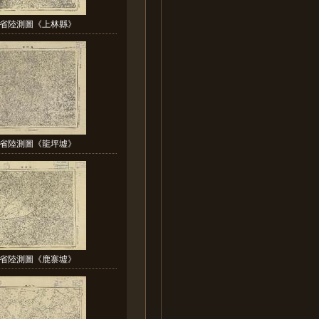
省陸測圖《上林縣》
省陸測圖《龍坪墟》
省陸測圖《鹿寨墟》