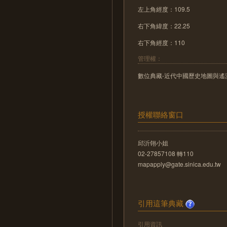
左上角經度：109.5
右下角緯度：22.25
右下角經度：110
管理權：
數位典藏-近代中國歷史地圖與遙測影像數位化
授權聯絡窗口
邱沂翎小姐
02-27857108 轉110
mapapply@gate.sinica.edu.tw
引用這筆典藏
引用資訊