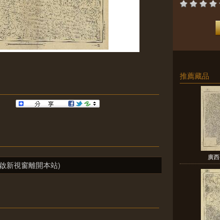
推薦藏品
廣西
啟新視窗離開本站)