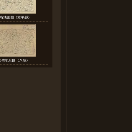
省地形圖《桂平縣》
西省地形圖《八塘》