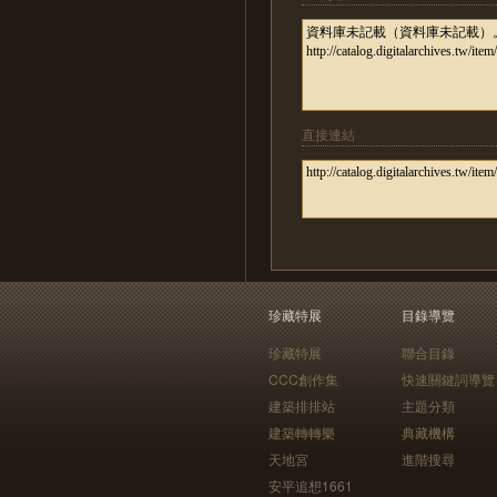
直接連結
珍藏特展
目錄導覽
珍藏特展
聯合目錄
CCC創作集
快速關鍵詞導覽
建築排排站
主題分類
建築轉轉樂
典藏機構
天地宮
進階搜尋
安平追想1661