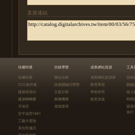
直接連結
珍藏特展
目錄導覽
成果網站資源
工具
珍藏特展
聯合目錄
成果網站資源庫
技術
CCC創作集
快速關鍵詞導覽
教育學習
關鍵
建築排排站
主題分類
學術研究
線上
建築轉轉樂
典藏機構
創意加值
時間
天地宮
進階搜尋
跟著
旅行
安平追想1661
工藝大冒險
原住民儀式
原住民服飾