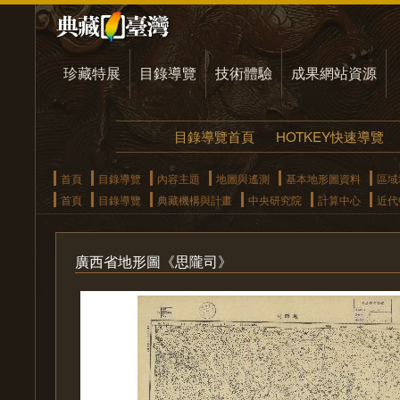
珍藏特展
目錄導覽
技術體驗
成果網站資源
目錄導覽首頁
HOTKEY快速導覽
首頁
目錄導覽
內容主題
地圖與遙測
基本地形圖資料
區域
首頁
目錄導覽
典藏機構與計畫
中央研究院
計算中心
近代
廣西省地形圖《思隴司》