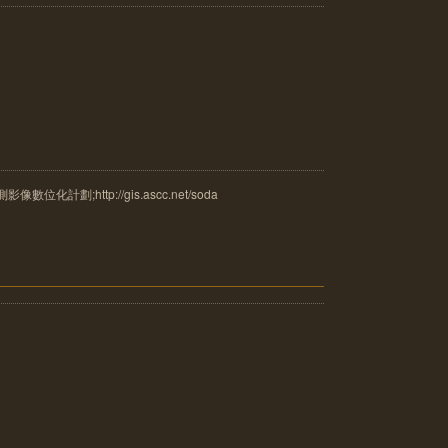
計劃;http://gis.ascc.net/soda