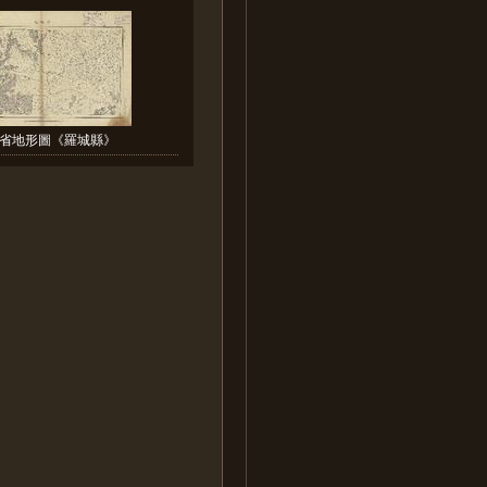
省地形圖《羅城縣》