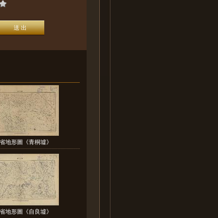
省地形圖《青桐墟》
省地形圖《自良墟》