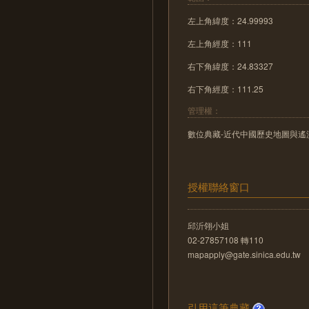
左上角緯度：24.99993
左上角經度：111
右下角緯度：24.83327
右下角經度：111.25
管理權：
數位典藏-近代中國歷史地圖與遙測影像數位化
授權聯絡窗口
邱沂翎小姐
02-27857108 轉110
mapapply@gate.sinica.edu.tw
引用這筆典藏