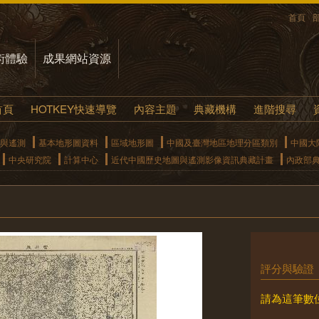
首頁
術體驗
成果網站資源
首頁
HOTKEY快速導覽
內容主題
典藏機構
進階搜尋
與遙測
基本地形圖資料
區域地形圖
中國及臺灣地區地理分區類別
中國大
中央研究院
計算中心
近代中國歷史地圖與遙測影像資訊典藏計畫
內政部
評分與驗證
請為這筆數