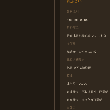
後設資料
資料識別：
map_moi:02403
資料類型：
掃瞄地圖紙圖的數位GRID影像
著作者：
編繪者：資料庫未記載
主題與關鍵字：
地圖;廣西省陸測圖
描述：
比例尺：50000
處理狀況：已取得原件、已掃瞄
保存狀況：保存良好可掃瞄
出版者：