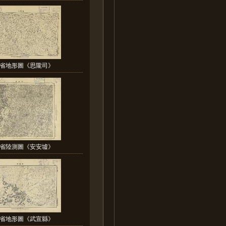
省地形圖《思隴司》
省陸測圖《安安墟》
省地形圖《武宣縣》