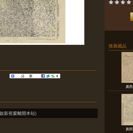
推薦藏品
廣西
啟新視窗離開本站)
廣西