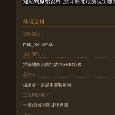
連結到原始資料
(您即將開啟新視窗離
後設資料
資料識別：
map_moi:34428
資料類型：
掃瞄地圖紙圖的數位GRID影像
著作者：
編繪者：參謀本部製圖局;
主題與關鍵字：
地圖;魯冀晉陝甘聯界圖
描述：