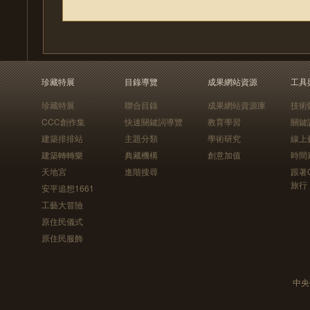
珍藏特展
目錄導覽
成果網站資源
工具
珍藏特展
聯合目錄
成果網站資源庫
技術
CCC創作集
快速關鍵詞導覽
教育學習
關鍵
建築排排站
主題分類
學術研究
線上
建築轉轉樂
典藏機構
創意加值
時間
天地宮
進階搜尋
跟著
旅行
安平追想1661
工藝大冒險
原住民儀式
原住民服飾
中央