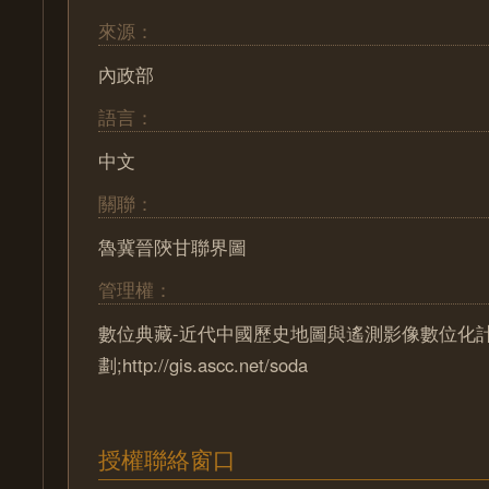
來源：
內政部
語言：
中文
關聯：
魯冀晉陝甘聯界圖
管理權：
數位典藏-近代中國歷史地圖與遙測影像數位化
劃;http://gis.ascc.net/soda
授權聯絡窗口