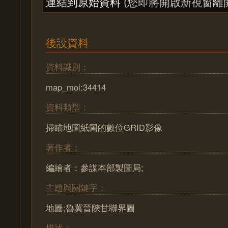
連結到原始資料
(您即將開啟新視窗離
後設資料
資料識別：
map_moi:34414
資料類型：
掃瞄地圖紙圖的數位GRID影像
著作者：
編繪者：參謀本部製圖局;
主題與關鍵字：
地圖;魯冀晉陝甘聯界圖
描述：