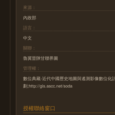
來源：
內政部
語言：
中文
關聯：
魯冀晉陝甘聯界圖
管理權：
數位典藏-近代中國歷史地圖與遙測影像數位化
劃;http://gis.ascc.net/soda
授權聯絡窗口