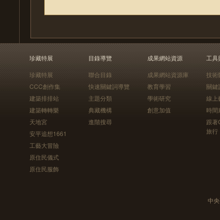
珍藏特展
目錄導覽
成果網站資源
工具
珍藏特展
聯合目錄
成果網站資源庫
技術
CCC創作集
快速關鍵詞導覽
教育學習
關鍵
建築排排站
主題分類
學術研究
線上
建築轉轉樂
典藏機構
創意加值
時間
天地宮
進階搜尋
跟著
旅行
安平追想1661
工藝大冒險
原住民儀式
原住民服飾
中央