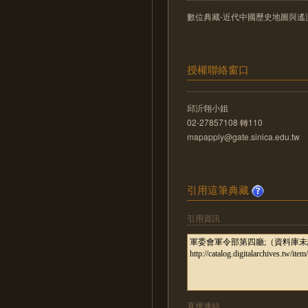
數位典藏-近代中國歷史地圖與遙測影像數位化
授權聯絡窗口
邱沂翎小姐
02-27857108 轉110
mapapply@gate.sinica.edu.tw
引用這筆典藏
引用資訊
直接連結