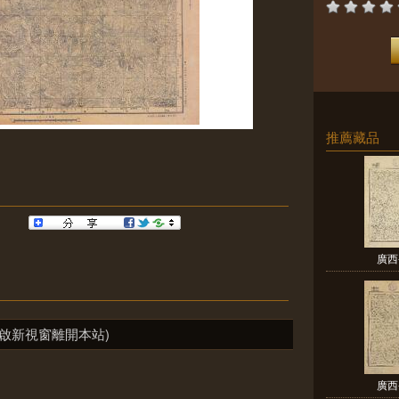
推薦藏品
廣西
啟新視窗離開本站)
廣西