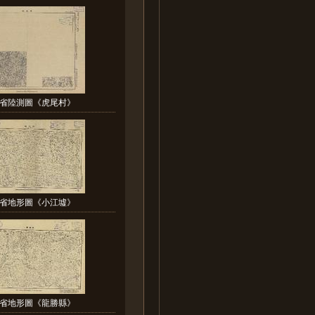
省陸測圖《虎尾村》
省地形圖《小江墟》
省地形圖《龍勝縣》