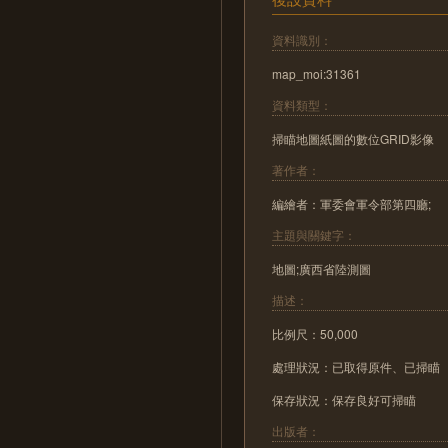
資料識別：
map_moi:31361
資料類型：
掃瞄地圖紙圖的數位GRID影像
著作者：
編繪者：軍委會軍令部第四廳;
主題與關鍵字：
地圖;廣西省陸測圖
描述：
比例尺：50,000
處理狀況：已取得原件、已掃瞄
保存狀況：保存良好可掃瞄
出版者：