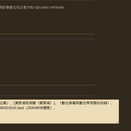
計劃;http://gis.ascc.net/soda