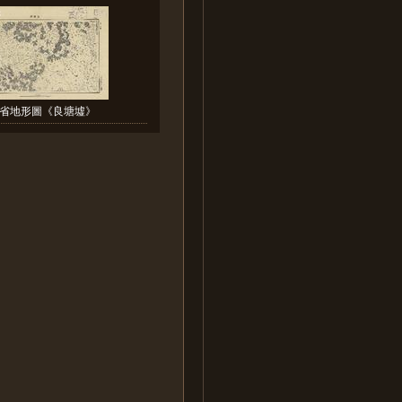
省地形圖《良塘墟》