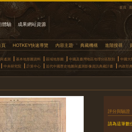
首頁
術體驗
成果網站資源
首頁
HOTKEY快速導覽
內容主題
典藏機構
進階搜尋
與遙測
基本地形圖資料
區域地形圖
中國及臺灣地區地理分區類別
中國大
中央研究院
計算中心
近代中國歷史地圖與遙測影像資訊典藏計畫
內政部
評分與驗證
請為這筆數