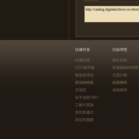
珍藏特展
目錄導覽
珍藏特展
聯合目錄
CCC創作集
快速關鍵詞導覽
建築排排站
主題分類
建築轉轉樂
典藏機構
天地宮
進階搜尋
安平追想1661
工藝大冒險
原住民儀式
原住民服飾