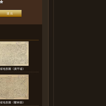
省地形圖《廣平墟》
省地形圖《鬱林縣》