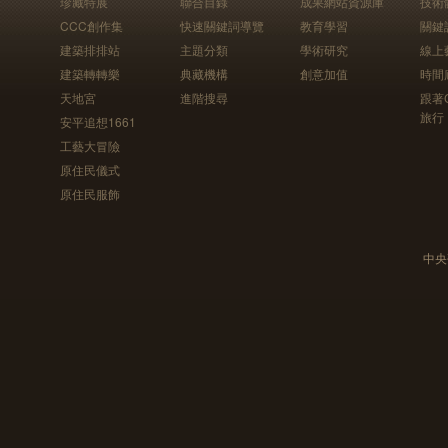
珍藏特展
聯合目錄
成果網站資源庫
技術
CCC創作集
快速關鍵詞導覽
教育學習
關鍵
建築排排站
主題分類
學術研究
線上
建築轉轉樂
典藏機構
創意加值
時間
天地宮
進階搜尋
跟著
旅行
安平追想1661
工藝大冒險
原住民儀式
原住民服飾
中央