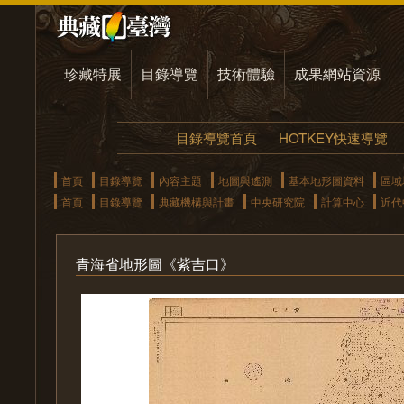
珍藏特展
目錄導覽
技術體驗
成果網站資源
目錄導覽首頁
HOTKEY快速導覽
首頁
目錄導覽
內容主題
地圖與遙測
基本地形圖資料
區域
首頁
目錄導覽
典藏機構與計畫
中央研究院
計算中心
近代
青海省地形圖《紫吉口》