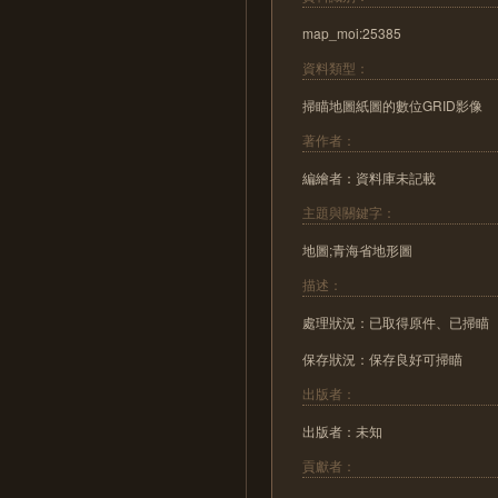
map_moi:25385
資料類型：
掃瞄地圖紙圖的數位GRID影像
著作者：
編繪者：資料庫未記載
主題與關鍵字：
地圖;青海省地形圖
描述：
處理狀況：已取得原件、已掃瞄
保存狀況：保存良好可掃瞄
出版者：
出版者：未知
貢獻者：