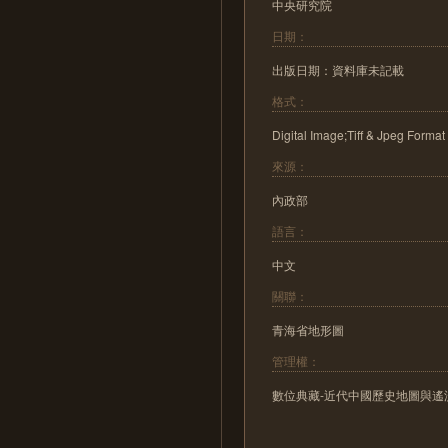
中央研究院
日期：
出版日期：資料庫未記載
格式：
Digital Image;Tiff & Jpeg Format
來源：
內政部
語言：
中文
關聯：
青海省地形圖
管理權：
數位典藏-近代中國歷史地圖與遙測影像數位化