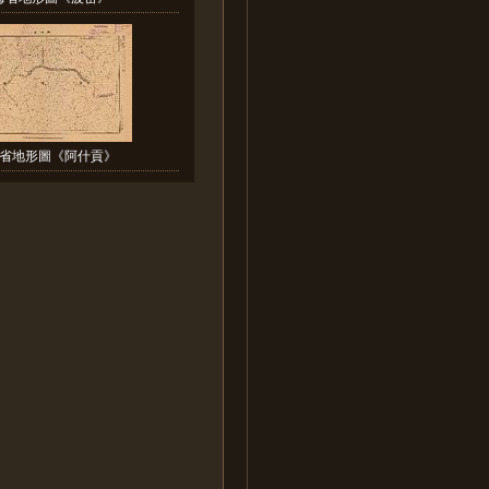
省地形圖《阿什貢》