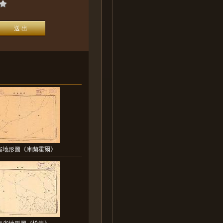
省地形圖《庫蘭霍爾》
海省地形圖《松崗》