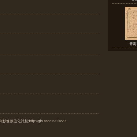
青海
計劃;http://gis.ascc.net/soda