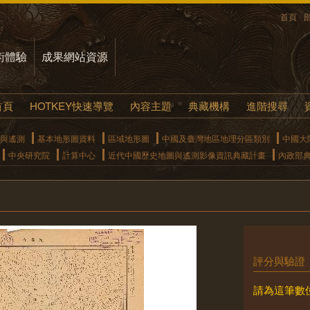
首頁
術體驗
成果網站資源
首頁
HOTKEY快速導覽
內容主題
典藏機構
進階搜尋
與遙測
基本地形圖資料
區域地形圖
中國及臺灣地區地理分區類別
中國大
中央研究院
計算中心
近代中國歷史地圖與遙測影像資訊典藏計畫
內政部
評分與驗證
請為這筆數