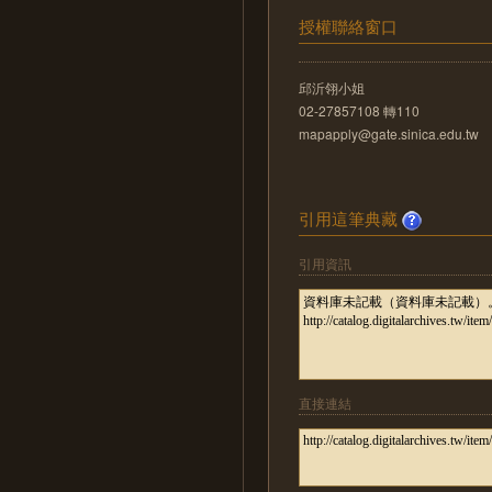
授權聯絡窗口
邱沂翎小姐
02-27857108 轉110
mapapply@gate.sinica.edu.tw
引用這筆典藏
引用資訊
直接連結