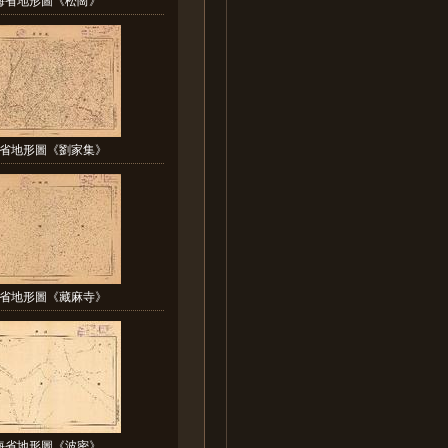
省地形圖《劉家集》
省地形圖《藏麻寺》
海省地形圖《波密》