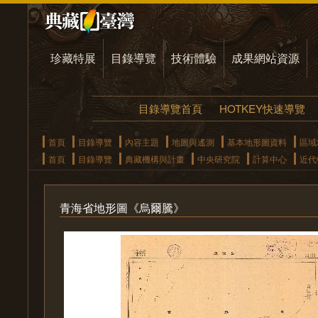
珍藏特展
目錄導覽
技術體驗
成果網站資源
目錄導覽首頁
HOTKEY快速導覽
首頁
目錄導覽
內容主題
地圖與遙測
基本地形圖資料
區域
首頁
目錄導覽
典藏機構與計畫
中央研究院
計算中心
近代
青海省地形圖《烏爾騰》