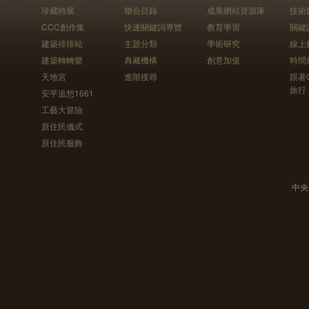
珍藏特展
聯合目錄
成果網站資源庫
技術
CCC創作集
快速關鍵詞導覽
教育學習
關鍵
建築排排站
主題分類
學術研究
線上
建築轉轉樂
典藏機構
創意加值
時間
天地宮
進階搜尋
跟著
旅行
安平追想1661
工藝大冒險
原住民儀式
原住民服飾
中央