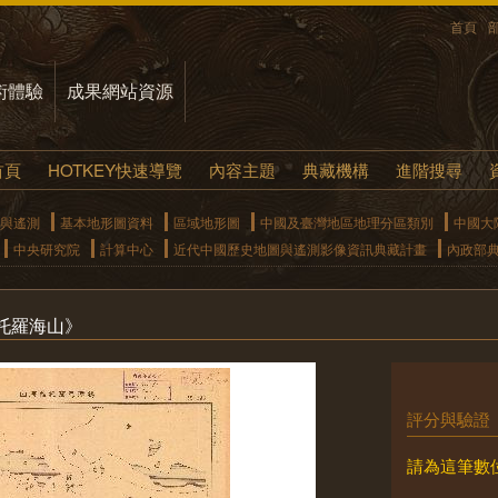
首頁
術體驗
成果網站資源
首頁
HOTKEY快速導覽
內容主題
典藏機構
進階搜尋
與遙測
基本地形圖資料
區域地形圖
中國及臺灣地區地理分區類別
中國大
中央研究院
計算中心
近代中國歷史地圖與遙測影像資訊典藏計畫
內政部
托羅海山》
評分與驗證
請為這筆數