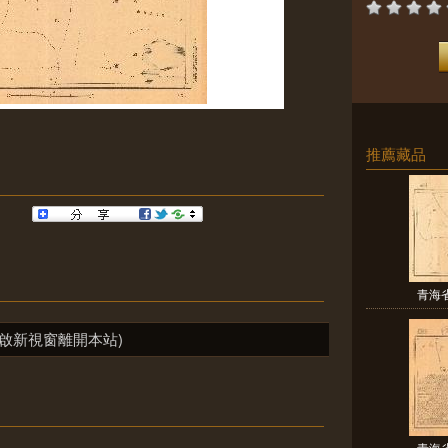
推薦藏品
青海
啟新視窗離開本站)
青海