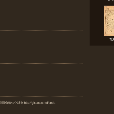
青
計劃;http://gis.ascc.net/soda