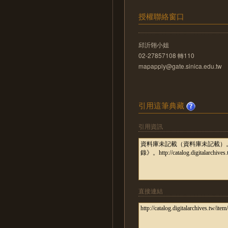
授權聯絡窗口
邱沂翎小姐
02-27857108 轉110
mapapply@gate.sinica.edu.tw
引用這筆典藏
引用資訊
直接連結