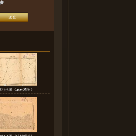
省地形圖《底宛格里》
省地形圖《哈林呼伯》