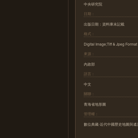
中央研究院
日期：
出版日期：資料庫未記載
格式：
Digital Image;Tiff & Jpeg Format
來源：
內政部
語言：
中文
關聯：
青海省地形圖
管理權：
數位典藏-近代中國歷史地圖與遙測影像數位化