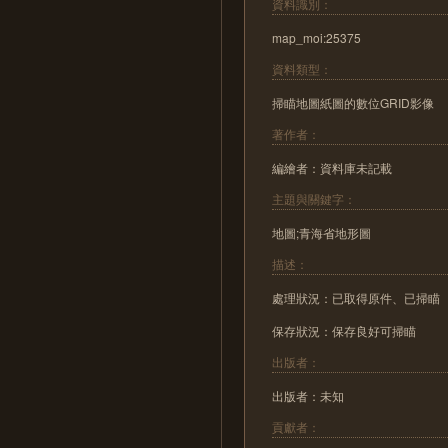
資料識別：
map_moi:25375
資料類型：
掃瞄地圖紙圖的數位GRID影像
著作者：
編繪者：資料庫未記載
主題與關鍵字：
地圖;青海省地形圖
描述：
處理狀況：已取得原件、已掃瞄
保存狀況：保存良好可掃瞄
出版者：
出版者：未知
貢獻者：