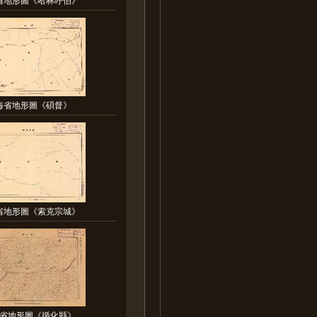
海省地形圖《碩督》
省地形圖《索克宗城》
省地形圖《循化縣》