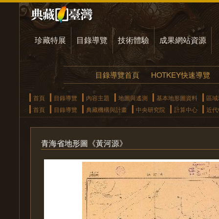
珍藏特展
目錄導覽
技術體驗
成果網站資源
目錄導覽首頁
HOTKEY快速導覽
首頁
目錄導覽
內容主題
地圖與遙測
基本地形圖資料
區域
首頁
目錄導覽
典藏機構與計畫
中央研究院
計算中心
近代
青海省地形圖《黃河源》