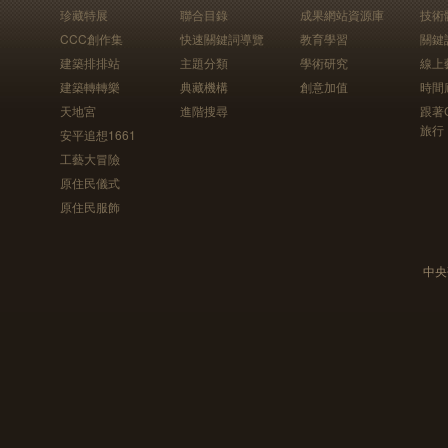
珍藏特展
聯合目錄
成果網站資源庫
技術
CCC創作集
快速關鍵詞導覽
教育學習
關鍵
建築排排站
主題分類
學術研究
線上
建築轉轉樂
典藏機構
創意加值
時間
天地宮
進階搜尋
跟著
旅行
安平追想1661
工藝大冒險
原住民儀式
原住民服飾
中央