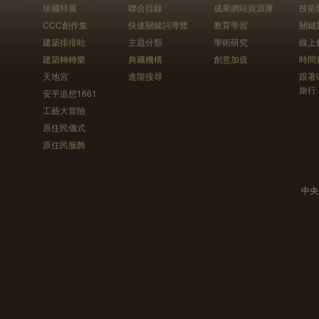
珍藏特展
聯合目錄
成果網站資源庫
技術
CCC創作集
快速關鍵詞導覽
教育學習
關鍵
建築排排站
主題分類
學術研究
線上
建築轉轉樂
典藏機構
創意加值
時間
天地宮
進階搜尋
跟著
旅行
安平追想1661
工藝大冒險
原住民儀式
原住民服飾
中央