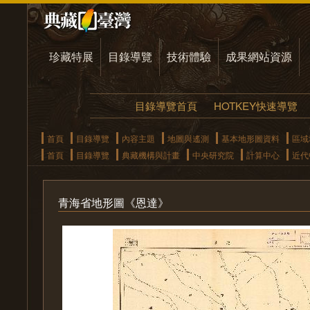
珍藏特展
目錄導覽
技術體驗
成果網站資源
目錄導覽首頁
HOTKEY快速導覽
首頁
目錄導覽
內容主題
地圖與遙測
基本地形圖資料
區域
首頁
目錄導覽
典藏機構與計畫
中央研究院
計算中心
近代
青海省地形圖《恩達》