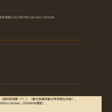
計劃;http://gis.ascc.net/soda