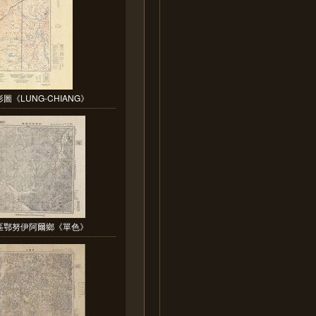
圖《LUNG-CHIANG》
區鄂努伊阿爾鄉《單色》