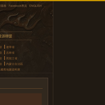
部落格
Facebook專頁
ENGLISH
資源聯盟
陸
遼寧省
陸
吉林省
陸
黑龍江省
陸
內蒙古自治區
典藏舊地圖資料庫