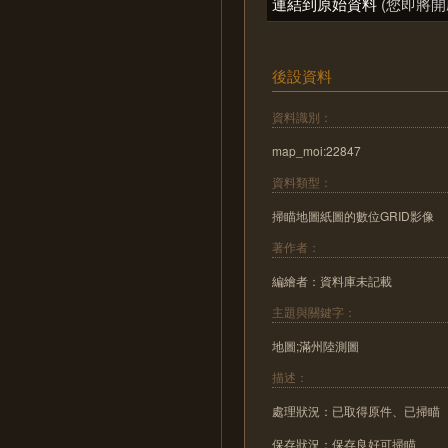
連結到原始資料
(您即將開
後設資料
資料識別：
map_moi:22847
資料類型：
掃瞄地圖紙圖的數位GRID影像
著作者：
編繪者：資料庫未記載
主題與關鍵字：
地圖;滿州陸測圖
描述：
處理狀況：已取得原件、已掃瞄
保存狀況：保存良好可掃瞄