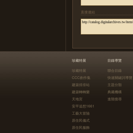
直接連結
珍藏特展
目錄導覽
珍藏特展
聯合目錄
CCC創作集
快速關鍵詞導覽
建築排排站
主題分類
建築轉轉樂
典藏機構
天地宮
進階搜尋
安平追想1661
工藝大冒險
原住民儀式
原住民服飾