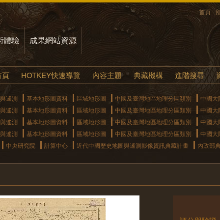
首頁
術體驗
成果網站資源
首頁
HOTKEY快速導覽
內容主題
典藏機構
進階搜尋
與遙測
基本地形圖資料
區域地形圖
中國及臺灣地區地理分區類別
中國大
與遙測
基本地形圖資料
區域地形圖
中國及臺灣地區地理分區類別
中國大
與遙測
基本地形圖資料
區域地形圖
中國及臺灣地區地理分區類別
中國大
與遙測
基本地形圖資料
區域地形圖
中國及臺灣地區地理分區類別
中國大
中央研究院
計算中心
近代中國歷史地圖與遙測影像資訊典藏計畫
內政部