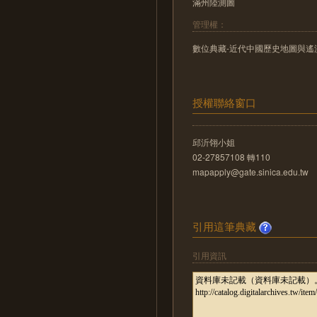
滿州陸測圖
管理權：
數位典藏-近代中國歷史地圖與遙測影像數位化
授權聯絡窗口
邱沂翎小姐
02-27857108 轉110
mapapply@gate.sinica.edu.tw
引用這筆典藏
引用資訊