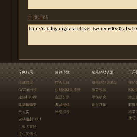
直接連結
珍藏特展
目錄導覽
成果網站資源
工具
珍藏特展
聯合目錄
成果網站資源庫
技術
CCC創作集
快速關鍵詞導覽
教育學習
關鍵
建築排排站
主題分類
學術研究
線上
建築轉轉樂
典藏機構
創意加值
時間
天地宮
進階搜尋
跟著
旅行
安平追想1661
工藝大冒險
原住民儀式