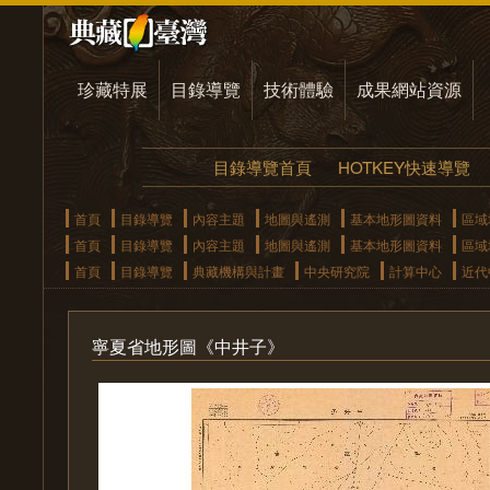
珍藏特展
目錄導覽
技術體驗
成果網站資源
目錄導覽首頁
HOTKEY快速導覽
首頁
目錄導覽
內容主題
地圖與遙測
基本地形圖資料
區域
首頁
目錄導覽
內容主題
地圖與遙測
基本地形圖資料
區域
首頁
目錄導覽
典藏機構與計畫
中央研究院
計算中心
近代
寧夏省地形圖《中井子》