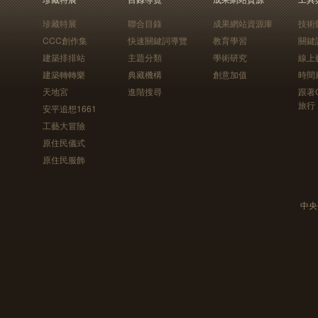
珍藏特展
聯合目錄
成果網站資源庫
技術
CCC創作集
快速關鍵詞導覽
教育學習
關鍵
建築排排站
主題分類
學術研究
線上
建築轉轉樂
典藏機構
創意加值
時間
天地宮
進階搜尋
跟著
旅行
安平追想1661
工藝大冒險
原住民儀式
原住民服飾
中央