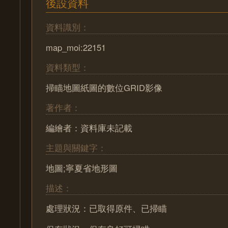
後設資料
資料識別：
map_moi:22151
資料類型：
掃瞄地圖紙圖的數位GRID影像
著作者：
編繪者：資料庫未記載
主題與關鍵字：
地圖;寧夏省地形圖
描述：
處理狀況：已取得原件、已掃瞄