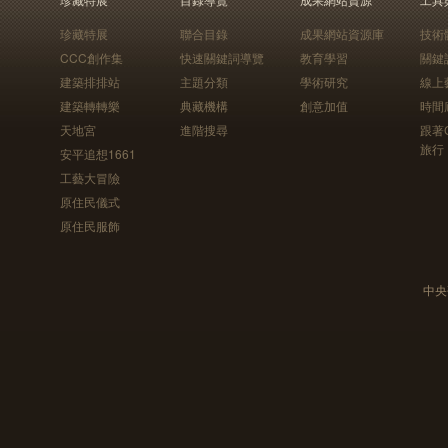
珍藏特展
聯合目錄
成果網站資源庫
技術
CCC創作集
快速關鍵詞導覽
教育學習
關鍵
建築排排站
主題分類
學術研究
線上
建築轉轉樂
典藏機構
創意加值
時間
天地宮
進階搜尋
跟著
旅行
安平追想1661
工藝大冒險
原住民儀式
原住民服飾
中央