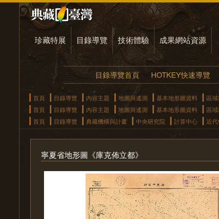
珍藏特展
目錄導覽
技術體驗
成果網站資源
目錄導覽首頁
HOTKEY快速導覽
首頁
目錄導覽
內容主題
地圖與遙測
基本地形圖資料
區域
首頁
目錄導覽
內容主題
地圖與遙測
基本地形圖資料
區域
首頁
目錄導覽
典藏機構與計畫
中央研究院
計算中心
近代
寧夏省地形圖《庫克佈立都》