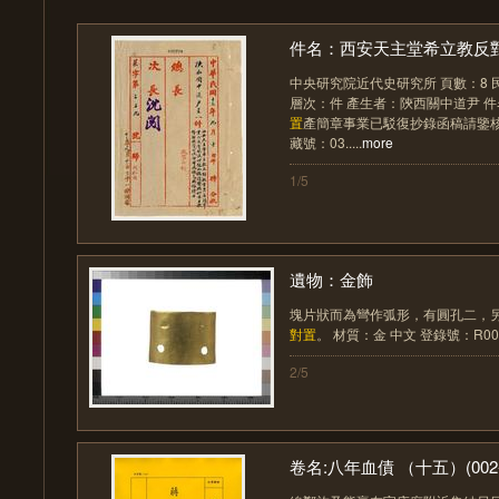
件名：西安天主堂希立教反對置
中央研究院近代史研究所 頁數：8 民
層次：件 產生者：陝西關中道尹 
置
產簡章事業已駁復抄錄函稿請鑒核
藏號：03.....
more
1/5
遺物：金飾
塊片狀而為彎作弧形，有圓孔二，
對置
。 材質：金 中文 登錄號：R001121
2/5
卷名:八年血債 （十五）(002-0