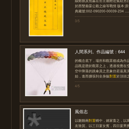
線鄭旅及熊贏在官庄廟附近集結另
於西雙廟晏公殿之線等戰情 版本:原件
典藏號:002-090200-00039-234 .....
3/5
人間系列。作品編號：644
的概念底下，場所和觀眾都成為作
品既是懸於觀眾之上，透過視覺在
空中降落的跳傘員之意象仿若逼真
始，進而擴張到全身軀
對置
於頂頭之上
4/5
風俗志
以雛雞兩
對置
轎中，婿家畜之，以
友致賀。以三日宴女賓，四日宴男