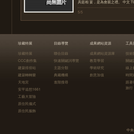
具筵相 宴，是為會親之禮。 中文 TUZ-43
5/5
珍藏特展
目錄導覽
成果網站資源
工具
珍藏特展
聯合目錄
成果網站資源庫
技術
CCC創作集
快速關鍵詞導覽
教育學習
關鍵
建築排排站
主題分類
學術研究
線上
建築轉轉樂
典藏機構
創意加值
時間
天地宮
進階搜尋
跟著
旅行
安平追想1661
工藝大冒險
原住民儀式
原住民服飾
中央