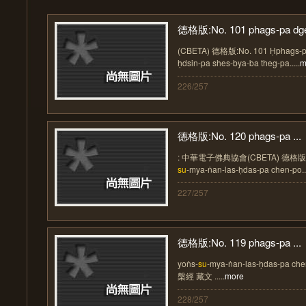
德格版:No. 101 phags-pa dge
(CBETA) 德格版:No. 101 Ḥphags-pa 
ḥdsin-pa shes-bya-ba theg-pa.....
m
226/257
德格版:No. 120 phags-pa ...
: 中華電子佛典協會(CBETA) 德格版:No.
su
-mya-ṅan-las-ḥdas-pa chen-po...
227/257
德格版:No. 119 phags-pa ...
yoṅs-
su
-mya-ṅan-las-ḥdas-pa 
槃經 藏文 .....
more
228/257