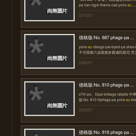
pa ṅan-ḥgro thams-cad yoṅs-
su
.....
237/257
德格版:No. 687 phags-pa ...
yoṅs-
su
rdsogs-par-byed-pa she
不空羂索六波羅蜜多圓滿陀羅尼 梵文經題:
238/257
德格版:No. 810 phags-pa ...
s?iṅ-po、Dpal-brtsegs rakṣi
版:No. 810 Ḥphags-pa yoṅs-
su
-bsṅ
239/257
德格版:No. 816 phags-pa ...