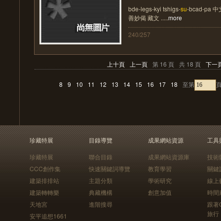
bde-legs-kyi tshigs-
su
-bcad-p
善妙偈 藏文 .....
more
240/257
上十頁
上一頁
第 16 頁
共 18 頁
下一
8
9
10
11
12
13
14
15
16
17
18
至第
珍藏特展
目錄導覽
成果網站資源
工具
珍藏特展
聯合目錄
成果網站資源庫
技術
CCC創作集
快速關鍵詞導覽
教育學習
關鍵
建築排排站
主題分類
學術研究
線上
建築轉轉樂
典藏機構
創意加值
時間
天地宮
進階搜尋
跟著
旅行
安平追想1661