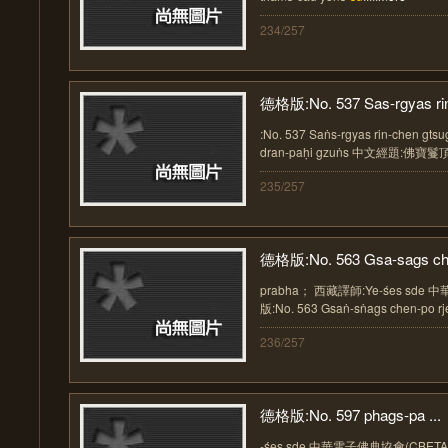
234/257
德格版:No. 537 Sas-rgyas rin
:No. 537 Saṅs-rgyas rin-chen gtsug
dran-paḥi gzuṅs 中文經題:佛寶
235/257
德格版:No. 563 Gsa-sags che
prabha； 西藏譯師:Ye-śes sde
版:No. 563 Gsaṅ-sṅags chen-po rj
236/257
德格版:No. 597 phags-pa ...
-śes sde 中華電子佛典協會(CBETA) 