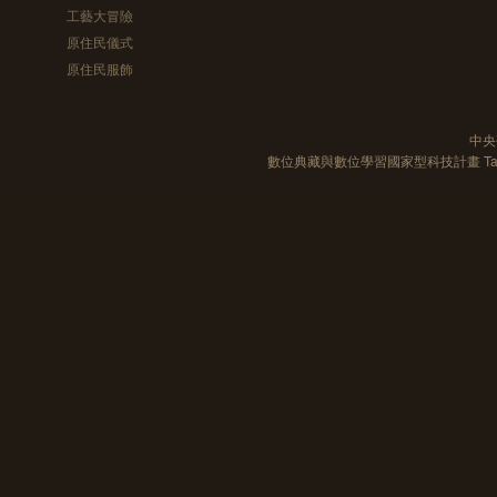
工藝大冒險
原住民儀式
原住民服飾
中央
數位典藏與數位學習國家型科技計畫 Taiwan e-Le