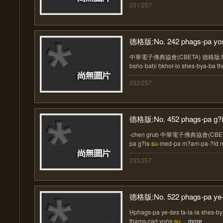
231/257
德格版:No. 242 phags-pa yos
中華電子佛典協會(CBETA) 德格版:No. 
bsṅo-baḥi ḥkhor-lo shes-bya-ba the
232/257
德格版:No. 452 phags-pa g?is
-chen grub 中華電子佛典協會(CBETA
pa g?is-
su
-med-pa m?am-pa-?id rna
233/257
德格版:No. 522 phags-pa ye-e
Ḥphags-pa ye-śes ta-la-la shes-b
thams-cad yoṅs-
su
.....
more