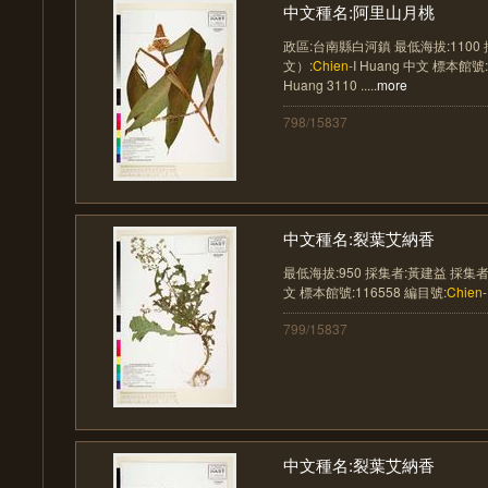
中文種名:阿里山月桃
政區:台南縣白河鎮 最低海拔:1100
文）:
Chien
-I Huang 中文 標本館號
Huang 3110 .....
more
798/15837
中文種名:裂葉艾納香
最低海拔:950 採集者:黃建益 採集
文 標本館號:116558 編目號:
Chien
799/15837
中文種名:裂葉艾納香