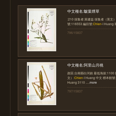
中文種名:皺葉煙草
:210 採集者:黃建益 採集者（英文）
號:116553 編目號:
Chien
-I Huang 31
796/15837
中文種名:阿里山月桃
政區:台南縣白河鎮 最低海拔:1100
文）:
Chien
-I Huang 中文 標本館號
Huang 3110 .....
more
797/15837