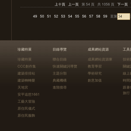
上十頁
上一頁
第 54 頁
共 1056 頁
下一頁
49
50
51
52
53
54
55
56
57
58
59
至第
珍藏特展
目錄導覽
成果網站資源
工具
珍藏特展
聯合目錄
成果網站資源庫
技術
CCC創作集
快速關鍵詞導覽
教育學習
關鍵
建築排排站
主題分類
學術研究
線上
建築轉轉樂
典藏機構
創意加值
時間
天地宮
進階搜尋
跟著
旅行
安平追想1661
工藝大冒險
原住民儀式
原住民服飾