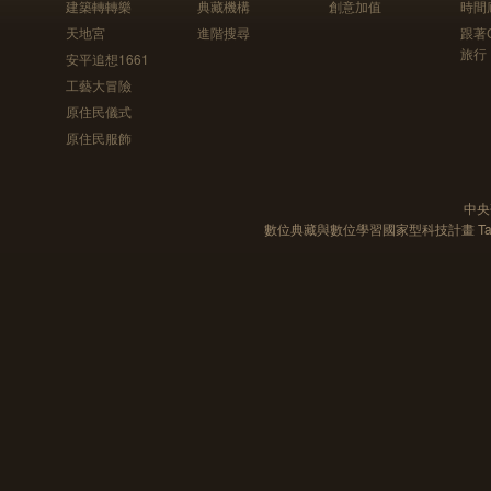
建築轉轉樂
典藏機構
創意加值
時間
天地宮
進階搜尋
跟著
旅行
安平追想1661
工藝大冒險
原住民儀式
原住民服飾
中央
數位典藏與數位學習國家型科技計畫 Taiwan e-Le