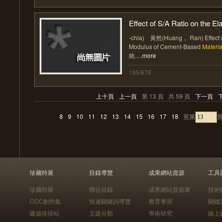
Effect of S/A Ratio on the Ela
-chia) 黃然(Huang， Ran) Effect of 
Modulus of Cement-Based
Materia
統.....
more
195/878
上十頁
上一頁
第 13 頁
共 59 頁
下一頁
8
9
10
11
12
13
14
15
16
17
18
至第
珍藏特展
目錄導覽
成果網站資源
工具
珍藏特展
聯合目錄
成果網站資源庫
技術
CCC創作集
快速關鍵詞導覽
教育學習
關鍵
建築排排站
主題分類
學術研究
線上