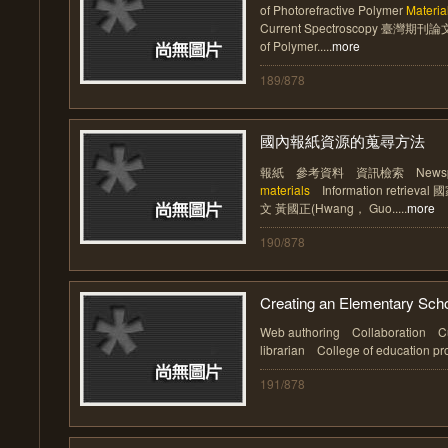
of Photorefractive Polymer
Materia
Current Spectroscopy 臺灣期
of Polymer.....
more
189/878
國內報紙資源的蒐尋方法
報紙 參考資料 資訊檢索 Newspap
materials
Information retriev
文 黃國正(Hwang， Guo.....
more
190/878
Creating an Elementary Schoo
Web authoring Collaboration C
librarian College of education pr
191/878