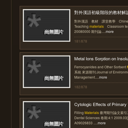
對外漢語初級階段的教材解讀與
對外漢語 教材 課堂教學 Chinese as
Teaching
materials
Classroom t
20080000 期刊論.....
more
181/878
Metal Ions Sorption on Insolu
Ferrocyanides and Other Sorbent
系統 來源期刊:Journal of Environmen
Management.....
more
182/878
Cytologic Effects of Primary T
Filling
Materials
臺灣期刊論文索引系統 
Dental Sciences 卷期:4:1 2009.0
A09026833 .....
more