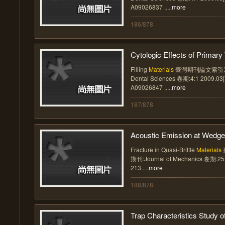
A09026837 .....
more
186/878
Cytologic Effects of Primary T
Filling
Materials
臺灣期刊論文索引系統 
Dental Sciences 卷期:4:1 2009.0
A09026847 .....
more
187/878
Acoustic Emission at Wedge 
Fracture in Quasi-Brittle
Materials
期刊:Journal of Mechanics 卷期:25
213.....
more
188/878
Trap Characteristics Study of 