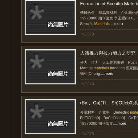
Formation of Specific Materia
機械合金 非晶質材料 介金屬化合
19970800 期刊論文 李丕耀(Lee， Pee
Specific
Materials
.....
more
192/878
人體推力與拉力能力之研究
推力 拉力 人工物料搬運 Push stren
Manual
materials
handling 國家
德相(Cheng.....
more
193/878
(Ba， Ca)(Ti， Sn)O[feb0]系
介電材料 介電率 Dielectric
mate
BaTiO[feb0] BaSnO[feb0] CaT
19970300 期刊論文.....
more
194/878