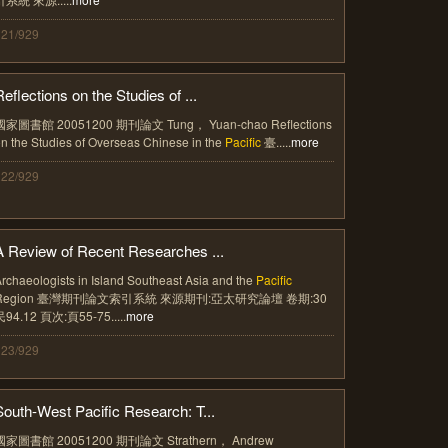
321/929
Reflections on the Studies of ...
國家圖書館 20051200 期刊論文 Tung， Yuan-chao Reflections
n the Studies of Overseas Chinese in the
Pacific
臺.....
more
322/929
A Review of Recent Researches ...
rchaeologists in Island Southeast Asia and the
Pacific
Region 臺灣期刊論文索引系統 來源期刊:亞太研究論壇 卷期:30
民94.12 頁次:頁55-75.....
more
323/929
South-West Pacific Research: T...
國家圖書館 20051200 期刊論文 Strathern， Andrew