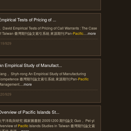
mpirical Tests of Pricing of ...
 David Empirical Tests of Pricing of Call Warrants : The Case
of Taiwan 臺灣期刊論文索引系統 來源期刊:Pan-
Pacific
.....
more
319/929
An Empirical Study of Manufact...
ang， Shyh-rong An Empirical Study of Manufacturing
Competence 臺灣期刊論文索引系統 來源期刊:Pan-
Pacific
anagement.....
more
320/929
Overview of Pacific Islands St...
太平洋島與研究 國家圖書館 20051200 期刊論文 Guo， Pei-yi
Overview of
Pacific
Islands Studies in Taiwan 臺灣期刊論文索
引系統 來源.....
more