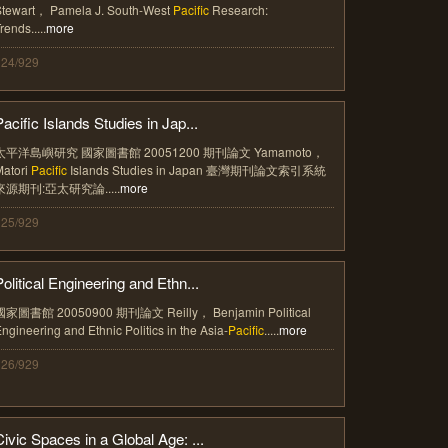
Stewart， Pamela J. South-West
Pacific
Research:
rends.....
more
324/929
Pacific Islands Studies in Jap...
太平洋島嶼研究 國家圖書館 20051200 期刊論文 Yamamoto，
Matori
Pacific
Islands Studies in Japan 臺灣期刊論文索引系統
來源期刊:亞太研究論.....
more
325/929
Political Engineering and Ethn...
國家圖書館 20050900 期刊論文 Reilly， Benjamin Political
ngineering and Ethnic Politics in the Asia-
Pacific
.....
more
326/929
Civic Spaces in a Global Age: ...