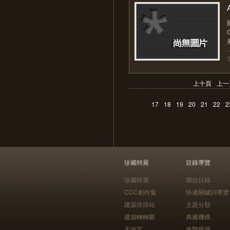
A
來
上十頁
上一
17
18
19
20
21
22
2
珍藏特展
目錄導覽
珍藏特展
聯合目錄
CCC創作集
快速關鍵詞導覽
建築排排站
主題分類
建築轉轉樂
典藏機構
天地宮
進階搜尋