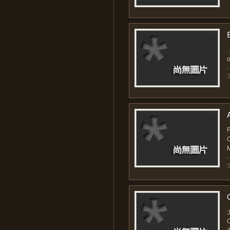
E
，
F
M