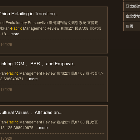
亞太經
hina Retailing in Transtiton ...
臺北盆
and Evolutionary Perspevtive 臺灣期刊論文索引系統 來源期
島國
刊:Pan-
Pacific
Management Review 卷期:2:1 民87.08 頁次:頁
-18.....
more
316/929
Linking TQM， BPR， and Empowe...
Pan-
Pacific
Management Review 卷期:2:1 民87.08 頁次:頁47-
3 A98040671 .....
more
317/929
Cultural Values， Attitudes an...
Pan-
Pacific
Management Review 卷期:2:1 民87.08 頁次:頁
13-125 A98040675 .....
more
318/929