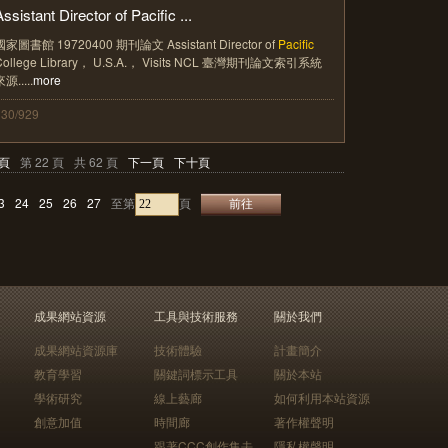
ssistant Director of Pacific ...
國家圖書館 19720400 期刊論文 Assistant Director of
Pacific
College Library， U.S.A.， Visits NCL 臺灣期刊論文索引系統
源.....
more
330/929
頁
第 22 頁
共 62 頁
下一頁
下十頁
3
24
25
26
27
至第
頁
成果網站資源
工具與技術服務
關於我們
成果網站資源庫
技術體驗
計畫簡介
教育學習
關鍵詞標示工具
關於本站
學術研究
線上藝廊
如何利用本站資源
創意加值
時間廊
著作權聲明
跟著CCC創作集去
隱私權聲明