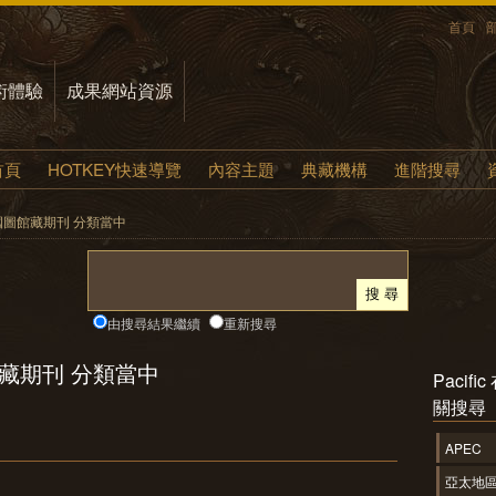
首頁
術體驗
成果網站資源
首頁
HOTKEY快速導覽
內容主題
典藏機構
進階搜尋
 在 國圖館藏期刊 分類當中
由搜尋結果繼續
重新搜尋
圖館藏期刊 分類當中
Pacif
關搜尋
APEC
亞太地