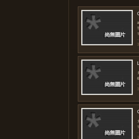
C
1
:
6
:
1