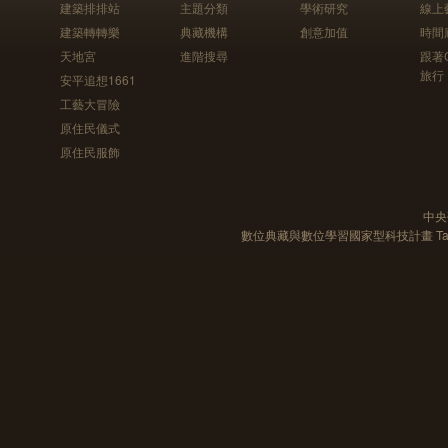
建築排排站
主題分類
學術研究
線上
建築轉轉樂
典藏機構
創意加值
時間
天地宮
進階搜尋
跟著
旅行
安平追想1661
工藝大冒險
原住民儀式
原住民服飾
中央
數位典藏與數位學習國家型科技計畫 Taiwan e-Le