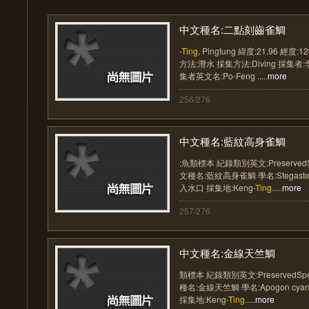
中文種名:二點刻齒雀鯛
-
Ting
, Pingtung 緯度:21.96 經度
方法:潛水 採集方法:Diving 採集
集者英文名:Po-Feng .....
more
256/276
中文種名:藍紋高身雀鯛
:魚類標本 紀錄類別英文:Preserved
文種名:藍紋高身雀鯛 學名:Stegastes 
入水口 採集地:Keng-
Ting
.....
more
257/276
中文種名:金線天竺鯛
類標本 紀錄類別英文:PreservedSp
種名:金線天竺鯛 學名:Apogon cy
採集地:Keng-
Ting
.....
more