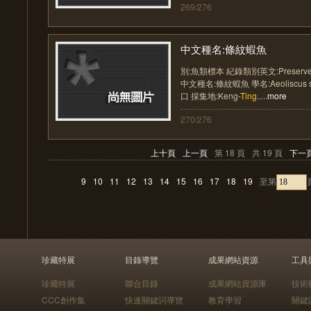
269/276
中文種名:條紋蝦魚
別:魚類標本 紀錄類別英文:Preserve
中文種名:條紋蝦魚 學名:Aeoliscus 
口 採集地:Keng-
Ting
.....
more
270/276
上十頁
上一頁
第 18 頁
共 19 頁
下一
9
10
11
12
13
14
15
16
17
18
19
至第
珍藏特展
目錄導覽
成果網站資源
工具
珍藏特展
聯合目錄
成果網站資源庫
技術
CCC創作集
快速關鍵詞導覽
教育學習
關鍵