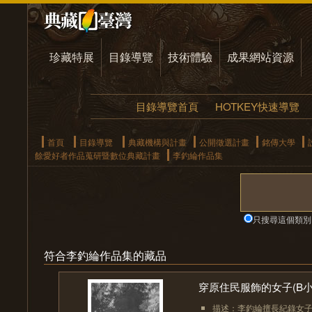
珍藏特展
目錄導覽
技術體驗
成果網站資源
目錄導覽首頁
HOTKEY快速導覽
首頁
目錄導覽
典藏機構與計畫
公開徵選計畫
銘傳大學
餘愛好者作品蒐研暨數位典藏計畫
李釣綸作品集
只搜尋這個類別
符合李釣綸作品集的藏品
穿原住民服飾的女子(B小
描述：李釣綸擅長紀錄女子