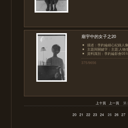
廟宇中的女子之20
描述：李釣綸細心紀錄人像
主題與關鍵字：主題:人物生
資料識別：李釣綸影會051
375/9656
上十頁
上一頁
第 
20
21
22
23
24
25
26
27