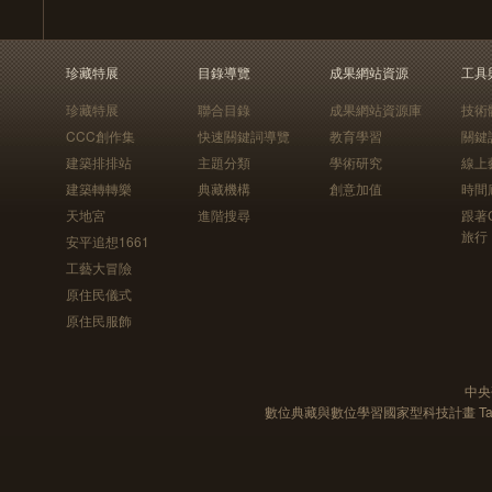
珍藏特展
目錄導覽
成果網站資源
工具
珍藏特展
聯合目錄
成果網站資源庫
技術
CCC創作集
快速關鍵詞導覽
教育學習
關鍵
建築排排站
主題分類
學術研究
線上
建築轉轉樂
典藏機構
創意加值
時間
天地宮
進階搜尋
跟著
旅行
安平追想1661
工藝大冒險
原住民儀式
原住民服飾
中央
數位典藏與數位學習國家型科技計畫 Taiwan e-Le