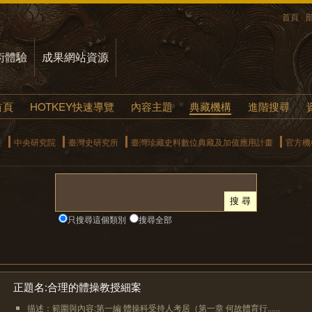
首頁
術體驗
成果網站資源
首頁
HOTKEY快速導覽
內容主題
典藏機構
進階搜尋
畫
中央研究院
臺灣史研究所
臺灣珍藏史料數位典藏及加值應用計畫
官方機
只搜尋這個類別
搜尋全部
正題名:合理的體操教授細案
描述：範圍與內容:第一編 體操科受持人考居（第一章 何故體育行......