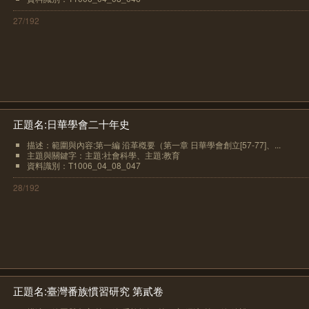
27/192
正題名:日華學會二十年史
描述：範圍與內容:第一編 沿革槪要（第一章 日華學會創立[57-77]、...
主題與關鍵字：主題:社會科學、主題:教育
資料識別：T1006_04_08_047
28/192
正題名:臺灣番族慣習研究 第貳卷