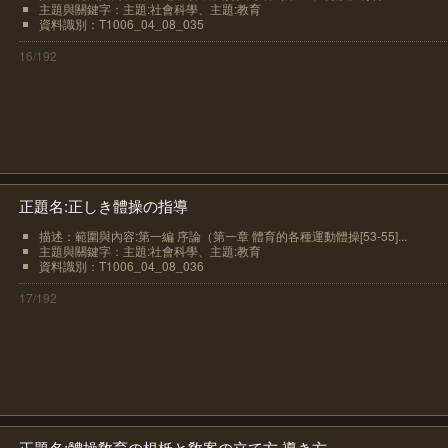
主題與關鍵字：主題:社會科學、主題:教育
資料識別：T1006_04_08_035
16/192
正題名:正しき體操の指導
描述：範圍與內容:第一編 序論（第一章 體育的各種運動體操[53-55]...
主題與關鍵字：主題:社會科學、主題:教育
資料識別：T1006_04_08_036
17/192
正題名:體操敎育の根柢と敎案の立て方 導き方