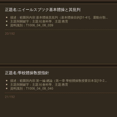
正題名:ニイールスブツク基本體操と其批判
描述：範圍與內容:基本體操其批判（基本體操目的[31-41]、運動分類...
主題與關鍵字：主題:社會科學、主題:教育
資料識別：T1006_04_08_039
20/192
正題名:學校體操敎授指針
描述：範圍與內容:第一編 總論（第一章 學校體操敎授要目本旨[19-2...
主題與關鍵字：主題:社會科學、主題:教育
資料識別：T1006_04_08_040
21/192