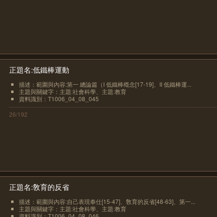
正題名:低鐵棒運動
描述：範圍與內容:第一 總論篇（I 低鐵棒槪念[17-19]、II 低鐵棒運...
主題與關鍵字：主題:社會科學、主題:教育
資料識別：T1006_04_08_045
26/192
正題名:敎育的反省
描述：範圍與內容:自己表現奉仕[15-47]、敎育的反省[48-63]、第一...
主題與關鍵字：主題:社會科學、主題:教育
資料識別：T1006_04_08_046