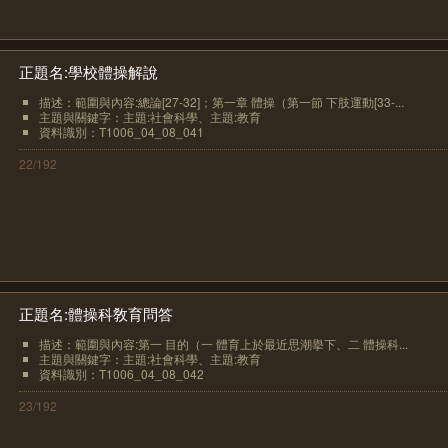
正題名:學校體操解說
描述：範圍與內容:總論[27-32]；第一章 體操（第一節 下肢運動[33-...
主題與關鍵字：主題:社會科學、主題:教育
資料識別：T1006_04_08_041
22/192
正題名:體操科敎育問答
描述：範圍與內容:第一 目的（一 體育上於最近思潮擧下、二 體操科...
主題與關鍵字：主題:社會科學、主題:教育
資料識別：T1006_04_08_042
23/192