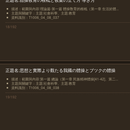
描述：範圍與內容:理論篇-第一篇 體操敎育的根柢（第一章 生活於體...
主題與關鍵字：主題:社會科學、主題:教育
資料識別：T1006_04_08_037
18/192
正題名:思想と實際より觀たる我國の體操とブツクの體操
描述：範圍與內容:第一篇 總論（第一章 民族精神體操[41-42]、第二...
主題與關鍵字：主題:社會科學、主題:教育
資料識別：T1006_04_08_038
19/192