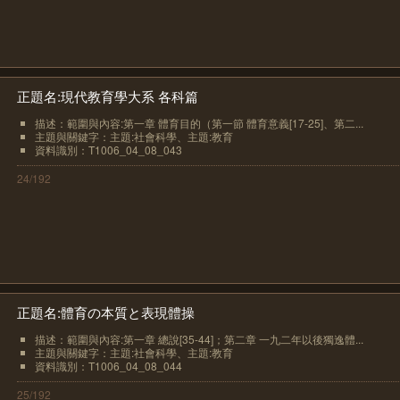
正題名:現代教育學大系 各科篇
描述：範圍與內容:第一章 體育目的（第一節 體育意義[17-25]、第二...
主題與關鍵字：主題:社會科學、主題:教育
資料識別：T1006_04_08_043
24/192
正題名:體育の本質と表現體操
描述：範圍與內容:第一章 總說[35-44]；第二章 一九二年以後獨逸體...
主題與關鍵字：主題:社會科學、主題:教育
資料識別：T1006_04_08_044
25/192