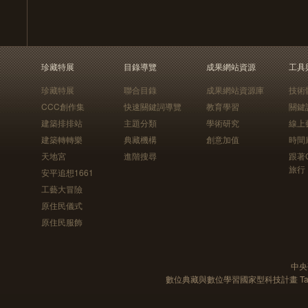
珍藏特展
目錄導覽
成果網站資源
工具
珍藏特展
聯合目錄
成果網站資源庫
技術
CCC創作集
快速關鍵詞導覽
教育學習
關鍵
建築排排站
主題分類
學術研究
線上
建築轉轉樂
典藏機構
創意加值
時間
天地宮
進階搜尋
跟著
旅行
安平追想1661
工藝大冒險
原住民儀式
原住民服飾
中央
數位典藏與數位學習國家型科技計畫 Taiwan e-Le