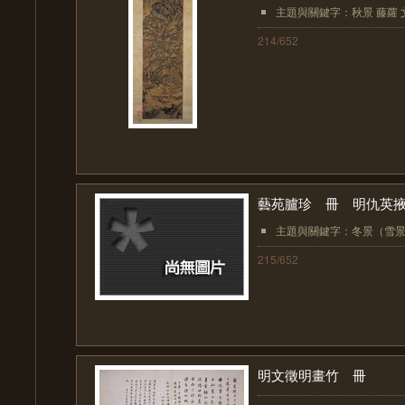
主題與關鍵字：秋景 藤蘿 文玩
214/652
藝苑臚珍 冊 明仇英
主題與關鍵字：冬景（雪
215/652
明文徵明畫竹 冊