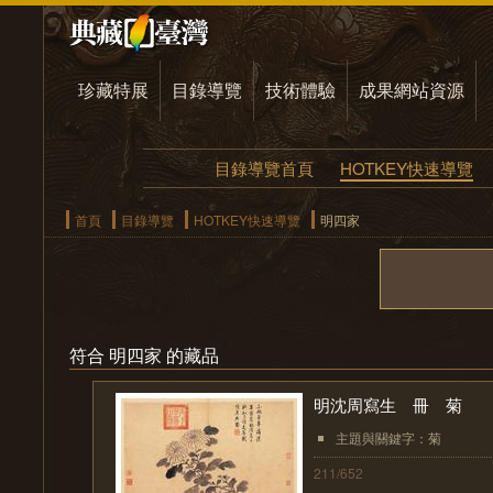
珍藏特展
目錄導覽
技術體驗
成果網站資源
目錄導覽首頁
HOTKEY快速導覽
首頁
目錄導覽
HOTKEY快速導覽
明四家
符合 明四家 的藏品
明沈周寫生 冊 菊
主題與關鍵字：菊
211/652