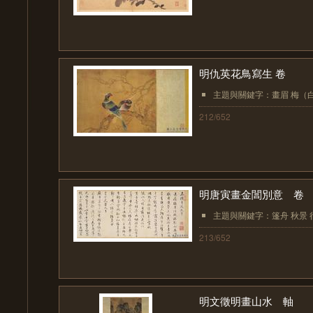
明仇英花鳥寫生 卷
主題與關鍵字：畫眉 梅（
212/652
明唐寅畫金閶別意 卷
主題與關鍵字：篷舟 秋景 行旅
213/652
明文徵明畫山水 軸