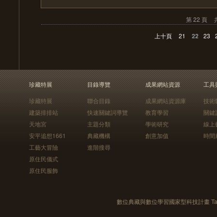
第 22 頁
上十頁
21
22
23
珍藏特展
目錄導覽
成果網站資源
工具
珍藏特展
聯合目錄
成果網站資源庫
技術
建築排排站
快速關鍵詞導覽
教育學習
關鍵
天地宮
主題分類
學術研究
線上
安平追想1661
典藏機構
創意加值
時間
工藝大冒險
進階搜尋
原住民儀式
原住民服飾
數位典藏與數位學習國家型科技計畫 Taiwan e-Le