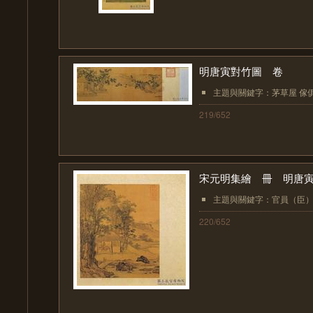
明唐寅對竹圖 卷
主題與關鍵字：茅草屋 傢俱（
219/652
宋元明集繪 冊 明唐
主題與關鍵字：官員（臣） 
220/652