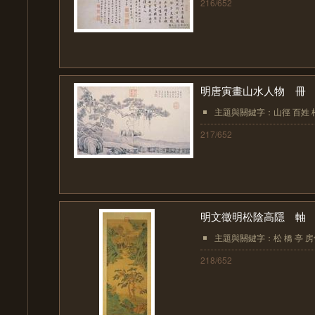
216/652
明唐寅畫山水人物 冊
主題與關鍵字：山徑 百姓 松
217/652
明文徵明松陰高隱 軸
主題與關鍵字：松 橋 亭 房舍 
218/652