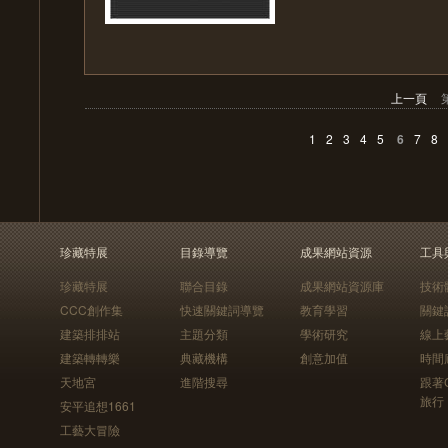
上一頁
1
2
3
4
5
6
7
8
珍藏特展
目錄導覽
成果網站資源
工具
珍藏特展
聯合目錄
成果網站資源庫
技術
CCC創作集
快速關鍵詞導覽
教育學習
關鍵
建築排排站
主題分類
學術研究
線上
建築轉轉樂
典藏機構
創意加值
時間
天地宮
進階搜尋
跟著
旅行
安平追想1661
工藝大冒險