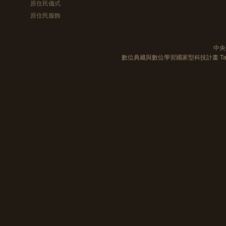
原住民儀式
原住民服飾
中央
數位典藏與數位學習國家型科技計畫 Taiwan e-Le