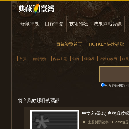
珍藏特展
目錄導覽
技術體驗
成果網站資源
目錄導覽首頁
HOTKEY快速導覽
首頁
目錄導覽
內容主題
生物
動物界
軟體動物門
腹足
只搜尋這個類別
符合織紋螺科的藏品
中文名(學名):白螯織紋螺( Plia
主題與關鍵字：Class:腹足綱(Ga