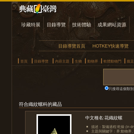
珍藏特展
目錄導覽
技術體驗
成果網站資源
目錄導覽首頁
HOTKEY快速導覽
首頁
目錄導覽
內容主題
生物
動物界
軟體動物門
腹足
只搜尋這個類別
符合織紋螺科的藏品
中文種名:花織紋螺
描述：製備過程:乾燥 (in dr
主題與關鍵字：界:動物界、界