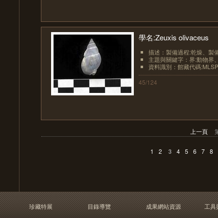
學名:Zeuxis olivaceus
描述：製備過程:乾燥、製備過
主題與關鍵字：界:動物界、界
資料識別：館藏代碼:MLSP10
45/124
上一頁
1
2
3
4
5
6
7
8
珍藏特展
目錄導覽
成果網站資源
工具