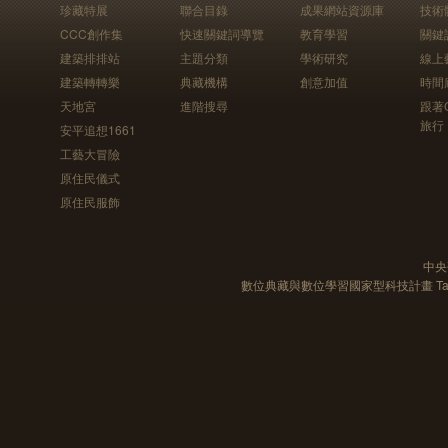
珍藏特展
聯合目錄
成果網站資源庫
技術
CCC創作集
快速關鍵詞導覽
教育學習
關鍵
建築排排站
主題分類
學術研究
線上
建築轉轉樂
典藏機構
創意加值
時間
天地宮
進階搜尋
跟著
旅行
安平追想1661
工藝大冒險
原住民儀式
原住民服飾
中央
數位典藏與數位學習國家型科技計畫 Taiwan e-Le