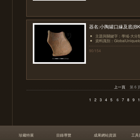
器名:小陶罐口緣及底(BK-
主題與關鍵字：學域-大分類
資料識別：GlobalUniqueIden
90/154
上一頁
第 6 
1
2
3
4
5
6
7
8
9
1
珍藏特展
目錄導覽
成果網站資源
工具