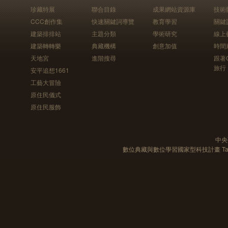
珍藏特展
聯合目錄
成果網站資源庫
技術
CCC創作集
快速關鍵詞導覽
教育學習
關鍵
建築排排站
主題分類
學術研究
線上
建築轉轉樂
典藏機構
創意加值
時間
天地宮
進階搜尋
跟著
旅行
安平追想1661
工藝大冒險
原住民儀式
原住民服飾
中央
數位典藏與數位學習國家型科技計畫 Taiwan e-Le