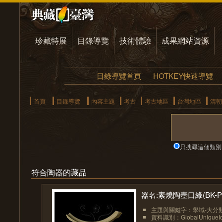
珍藏特展
目錄導覽
技術體驗
成果網站資源
目錄導覽首頁
HOTKEY快速導覽
首頁
目錄導覽
內容主題
考古
考古地區
台灣地區
清朝
只搜尋這個類別
符合陶器的藏品
器名:素燒陶壺口緣(BK-PO
主題與關鍵字：學域-大分類
資料識別：GlobalUniqueIden