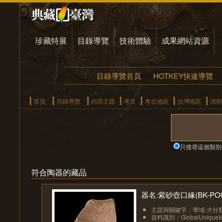
珍藏特展
目錄導覽
技術體驗
成果網站資源
目錄導覽首頁
HOTKEY快速導覽
首頁
目錄導覽
內容主題
考古
考古地區
台灣地區
清朝
只搜尋這個類別
符合陶器的藏品
器名:紫砂壺口緣(BK-PO0
主題與關鍵字：學域-大分類
資料識別：GlobalUniqueIden