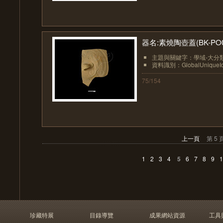
器名:素燒陶壺蓋(BK-PO0
主題與關鍵字：學域-大分類
資料識別：GlobalUniqueIden
75/154
上一頁
第 5 
1
2
3
4
5
6
7
8
9
1
珍藏特展
目錄導覽
成果網站資源
工具