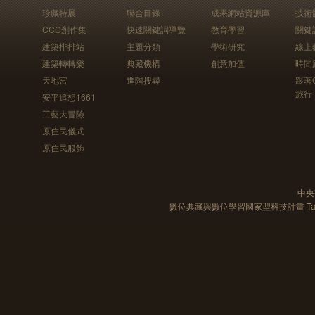
珍藏特展
聯合目錄
成果網站資源庫
技術
CCC創作集
快速關鍵詞導覽
教育學習
關鍵
建築排排站
主題分類
學術研究
線上
建築轉轉樂
典藏機構
創意加值
時間
天地宮
進階搜尋
跟著
旅行
安平追想1661
工藝大冒險
原住民儀式
原住民服飾
中央
數位典藏與數位學習國家型科技計畫 Taiwan e-Le