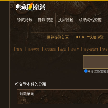
珍藏特展
目錄導覽
技術體驗
成果網站資源
目錄導覽首頁
HOTKEY快速導覽
首頁
目錄導覽
內容主題
生物
植物界
種子植物門
單子
只搜尋這個類別
符合禾本科的分類
知識單元
(5筆)