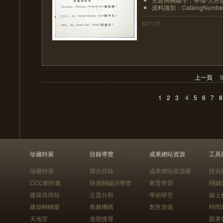
資料識別：CatalogNumberN
60/115
上一頁
1
2
3
4
5
6
7
8
珍藏特展
目錄導覽
成果網站資源
工具
珍藏特展
聯合目錄
成果網站資源庫
技術
CCC創作集
快速關鍵詞導覽
教育學習
關鍵
建築排排站
主題分類
學術研究
線上
建築轉轉樂
典藏機構
創意加值
時間
天地宮
進階搜尋
跟著