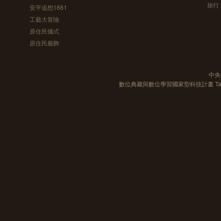
旅行
安平追想1661
工藝大冒險
原住民儀式
原住民服飾
中央
數位典藏與數位學習國家型科技計畫 Taiwan e-Le