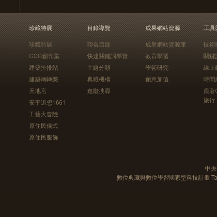
珍藏特展
目錄導覽
成果網站資源
工具
珍藏特展
聯合目錄
成果網站資源庫
技術
CCC創作集
快速關鍵詞導覽
教育學習
關鍵
建築排排站
主題分類
學術研究
線上
建築轉轉樂
典藏機構
創意加值
時間
天地宮
進階搜尋
跟著
旅行
安平追想1661
工藝大冒險
原住民儀式
原住民服飾
中央
數位典藏與數位學習國家型科技計畫 Taiwan e-Le