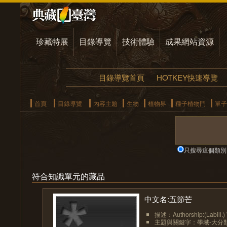
珍藏特展
目錄導覽
技術體驗
成果網站資源
目錄導覽首頁
HOTKEY快速導覽
首頁
目錄導覽
內容主題
生物
植物界
種子植物門
單子
只搜尋這個類別
符合知識單元的藏品
中文名:五節芒
描述：Authorship:(Labill.)
主題與關鍵字：學域-大分類:植