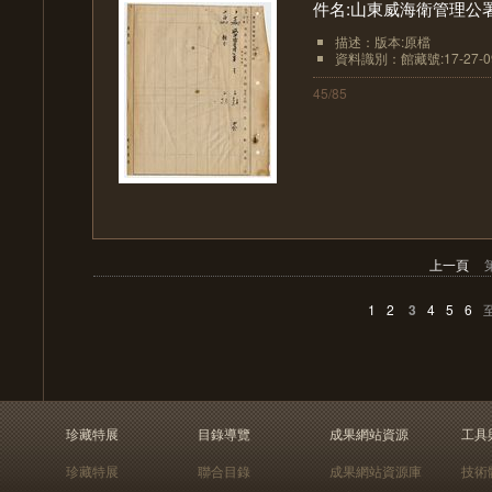
件名:山東威海衛管理公
描述：版本:原檔
資料識別：館藏號:17-27-09
45/85
上一頁
1
2
3
4
5
6
珍藏特展
目錄導覽
成果網站資源
工具
珍藏特展
聯合目錄
成果網站資源庫
技術