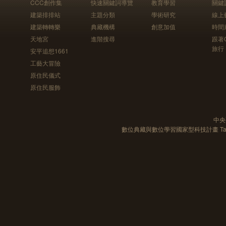
CCC創作集
快速關鍵詞導覽
教育學習
關鍵
建築排排站
主題分類
學術研究
線上
建築轉轉樂
典藏機構
創意加值
時間
天地宮
進階搜尋
跟著
旅行
安平追想1661
工藝大冒險
原住民儀式
原住民服飾
中央
數位典藏與數位學習國家型科技計畫 Taiwan e-Le