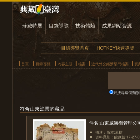
珍藏特展
目錄導覽
技術體驗
成果網站資源
目錄導覽首頁
HOTKEY快速導覽
首頁
目錄導覽
內容主題
檔案
近代外交經濟部門檔案
實
只搜尋這個類別
符合山東漁業的藏品
件名:山東威海衛管理公
描述：版本:原檔
資料識別：館藏號:17-27-08