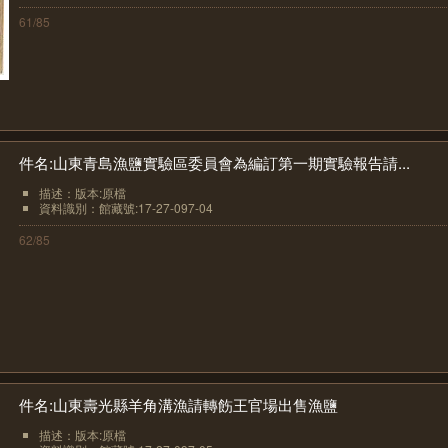
61/85
件名:山東青島漁鹽實驗區委員會為編訂第一期實驗報告請...
描述：版本:原檔
資料識別：館藏號:17-27-097-04
62/85
件名:山東壽光縣羊角溝漁請轉飭王官場出售漁鹽
描述：版本:原檔