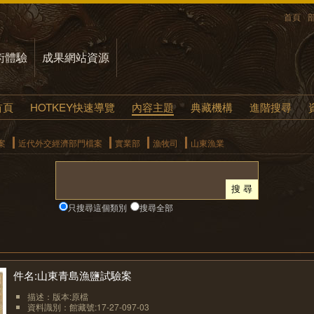
首頁
術體驗
成果網站資源
首頁
HOTKEY快速導覽
內容主題
典藏機構
進階搜尋
案
近代外交經濟部門檔案
實業部
漁牧司
山東漁業
只搜尋這個類別
搜尋全部
件名:山東青島漁鹽試驗案
描述：版本:原檔
資料識別：館藏號:17-27-097-03