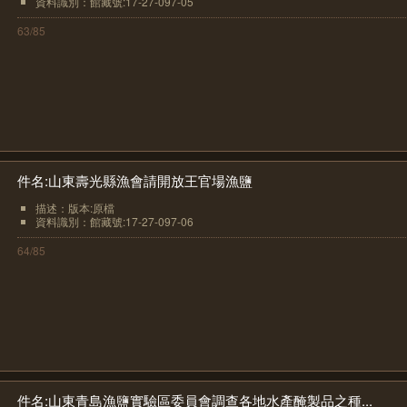
資料識別：館藏號:17-27-097-05
63/85
件名:山東壽光縣漁會請開放王官場漁鹽
描述：版本:原檔
資料識別：館藏號:17-27-097-06
64/85
件名:山東青島漁鹽實驗區委員會調查各地水產醃製品之種...