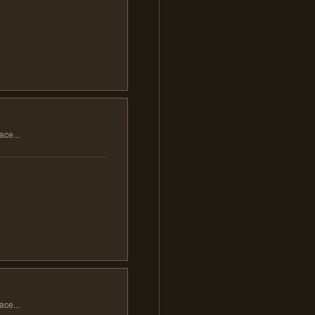
...
...