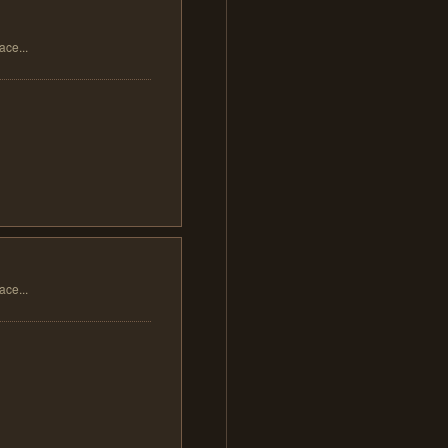
...
...