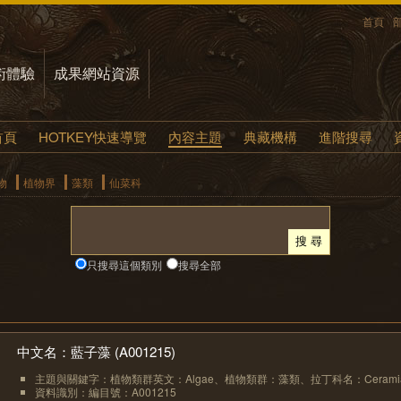
首頁
術體驗
成果網站資源
首頁
HOTKEY快速導覽
內容主題
典藏機構
進階搜尋
物
植物界
藻類
仙菜科
只搜尋這個類別
搜尋全部
中文名：藍子藻 (A001215)
主題與關鍵字：植物類群英文：Algae、植物類群：藻類、拉丁科名：Ceramiace
資料識別：編目號：A001215