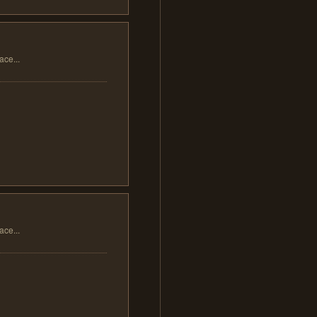
...
...