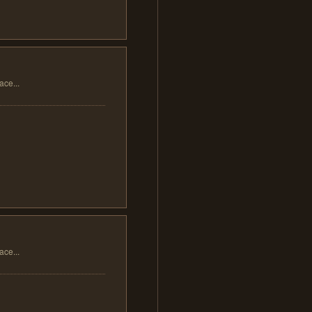
...
...