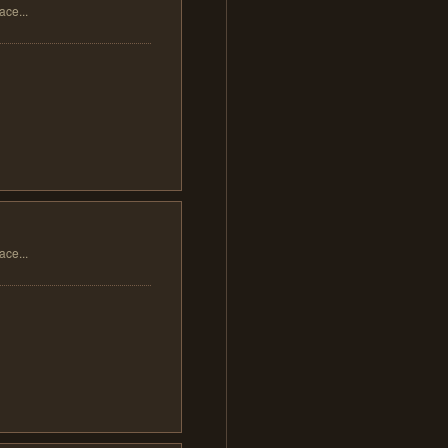
...
...