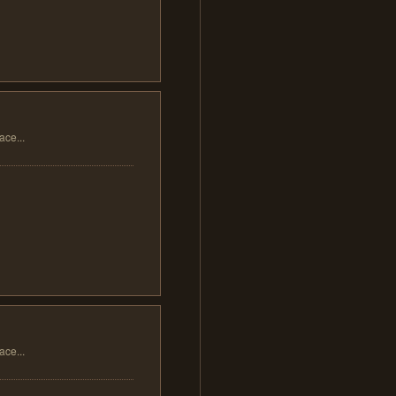
...
...