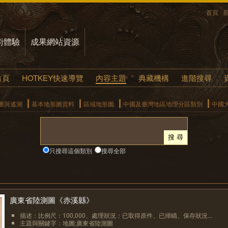
首頁
術體驗
成果網站資源
首頁
HOTKEY快速導覽
內容主題
典藏機構
進階搜尋
圖與遙測
基本地形圖資料
區域地形圖
中國及臺灣地區地理分區類別
中國
只搜尋這個類別
搜尋全部
廣東省陸測圖《赤溪縣》
描述：比例尺：100,000、處理狀況：已取得原件、已掃瞄、保存狀況...
主題與關鍵字：地圖;廣東省陸測圖