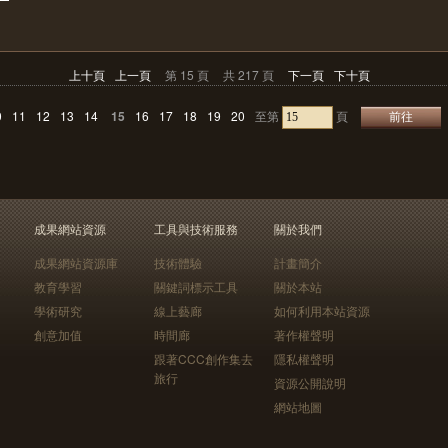
上十頁
上一頁
第 15 頁
共 217 頁
下一頁
下十頁
0
11
12
13
14
15
16
17
18
19
20
至第
頁
成果網站資源
工具與技術服務
關於我們
成果網站資源庫
技術體驗
計畫簡介
教育學習
關鍵詞標示工具
關於本站
學術研究
線上藝廊
如何利用本站資源
創意加值
時間廊
著作權聲明
跟著CCC創作集去
隱私權聲明
旅行
資源公開說明
網站地圖