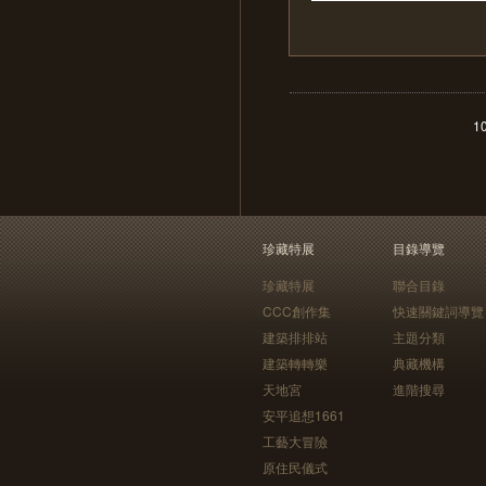
1
珍藏特展
目錄導覽
珍藏特展
聯合目錄
CCC創作集
快速關鍵詞導覽
建築排排站
主題分類
建築轉轉樂
典藏機構
天地宮
進階搜尋
安平追想1661
工藝大冒險
原住民儀式