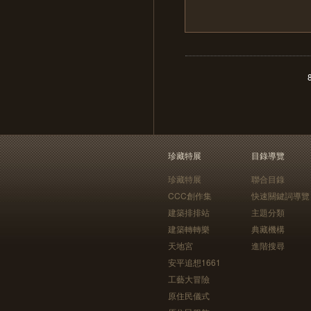
珍藏特展
目錄導覽
珍藏特展
聯合目錄
CCC創作集
快速關鍵詞導覽
建築排排站
主題分類
建築轉轉樂
典藏機構
天地宮
進階搜尋
安平追想1661
工藝大冒險
原住民儀式