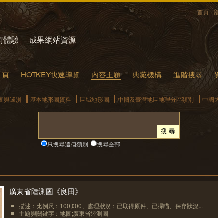
首頁
術體驗
成果網站資源
首頁
HOTKEY快速導覽
內容主題
典藏機構
進階搜尋
圖與遙測
基本地形圖資料
區域地形圖
中國及臺灣地區地理分區類別
中國
只搜尋這個類別
搜尋全部
廣東省陸測圖《良田》
描述：比例尺：100,000、處理狀況：已取得原件、已掃瞄、保存狀況...
主題與關鍵字：地圖;廣東省陸測圖