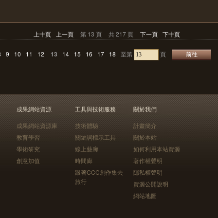
上十頁
上一頁
第 13 頁
共 217 頁
下一頁
下十頁
8
9
10
11
12
13
14
15
16
17
18
至第
頁
成果網站資源
工具與技術服務
關於我們
成果網站資源庫
技術體驗
計畫簡介
教育學習
關鍵詞標示工具
關於本站
學術研究
線上藝廊
如何利用本站資源
創意加值
時間廊
著作權聲明
跟著CCC創作集去
隱私權聲明
旅行
資源公開說明
網站地圖