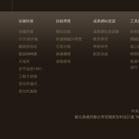
珍藏特展
目錄導覽
成果網站資源
工具
珍藏特展
聯合目錄
成果網站資源庫
技術
CCC創作集
快速關鍵詞導覽
教育學習
關鍵
建築排排站
主題分類
學術研究
線上
建築轉轉樂
典藏機構
創意加值
時間
天地宮
進階搜尋
跟著
旅行
安平追想1661
工藝大冒險
原住民儀式
原住民服飾
中央
數位典藏與數位學習國家型科技計畫 Taiwan e-Le