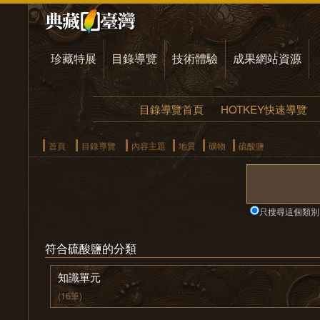
珍藏特展
目錄導覽
技術體驗
成果網站資源
目錄導覽首頁
HOTKEY快速導覽
首頁
目錄導覽
內容主題
地質
礦物
硫酸鹽
只搜尋這個類別
符合硫酸鹽的分類
知識單元
(16筆)