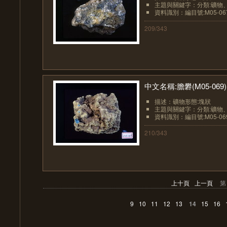
主題與關鍵字：分類:礦物
資料識別：編目號:M05-06
209/343
中文名稱:膽礬(M05-069)
描述：礦物形態:塊狀
主題與關鍵字：分類:礦物
資料識別：編目號:M05-06
210/343
上十頁
上一頁
第
9
10
11
12
13
14
15
16