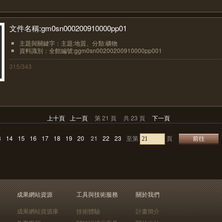
文件名稱:gm0sn000200910000pp01
主題與關鍵字：主題:地質、分類:礦物
資料識別：全館編號:ggm0sn00200200910000pp001
315/343
上十頁
上一頁
第 21 頁
共 23 頁
下一頁
3
14
15
16
17
18
19
20
21
22
23
至第
頁
成果網站資源
工具與技術服務
關於我們
成果網站資源庫
技術體驗
計畫簡介