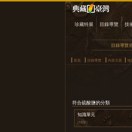
珍藏特展
目錄導覽
技
目錄導覽
首頁
目錄導覽
內容主題
地
符合硫酸鹽的分類
知識單元
(16筆)