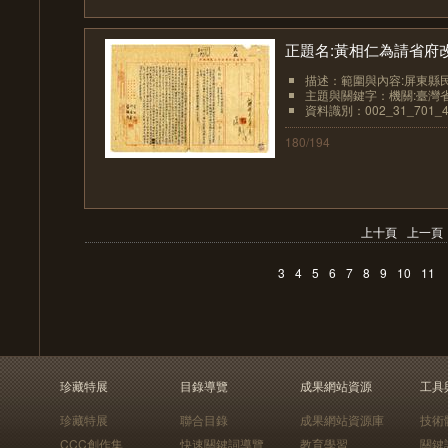
正題名:黃相仁為請省府改
描述：範圍與內容:屏東縣民
主題與關鍵字：機關:臺灣
資料識別：002_31_701_4
180/194
上十頁
上一頁
3
4
5
6
7
8
9
10
11
珍藏特展
目錄導覽
成果網站資源
工具
珍藏特展
聯合目錄
成果網站資源庫
技術
CCC創作集
快速關鍵詞導覽
教育學習
關鍵