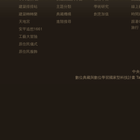
建築排排站
主題分類
學術研究
線上
建築轉轉樂
典藏機構
創意加值
時間
天地宮
進階搜尋
跟著
旅行
安平追想1661
工藝大冒險
原住民儀式
原住民服飾
中央
數位典藏與數位學習國家型科技計畫 Taiwan e-Le