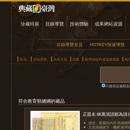
珍藏特展
目錄導覽
技術體驗
成果網站資源
目錄導覽首頁
HOTKEY快速導覽
首頁
目錄導覽
內容主題
檔案
臺灣省臨時省議會檔案
教
只搜尋這個類別
符合教育類總綱的藏品
正題名:林萬清請願為請分
描述：範圍與內容:高雄縣民
主題與關鍵字：機關:臺灣