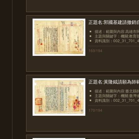
正題名:郭國基建請撤銷
描述：範圍與內容:高雄市民
主題與關鍵字：機關:教育部
資料識別：002_31_701_4
169/194
正題名:黃隆鉞請願為師範
描述：範圍與內容:臺北縣師
主題與關鍵字：機關:臺灣
資料識別：002_31_701_4
170/194