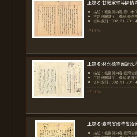
正題名:甘嚴家璧等陳情為
描述：範圍與內容:臺中市民
主題與關鍵字：機關:臺灣省
資料識別：002_31_701_4
171/194
正題名:林永樑等籲請政府
描述：範圍與內容:臺灣省臨
主題與關鍵字：機關:教育
資料識別：002_31_701_4
172/194
正題名:臺灣省臨時省議會
描述：範圍與內容:臺灣省臨