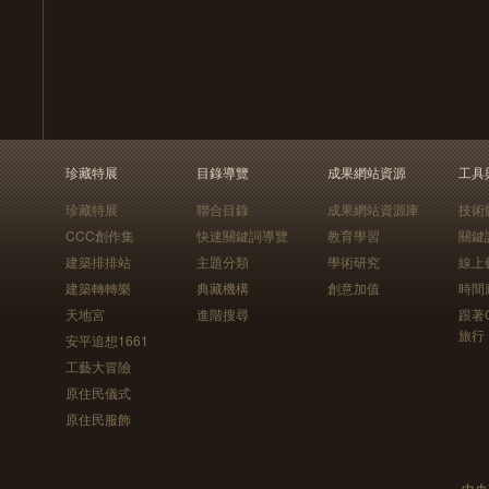
珍藏特展
目錄導覽
成果網站資源
工具
珍藏特展
聯合目錄
成果網站資源庫
技術
CCC創作集
快速關鍵詞導覽
教育學習
關鍵
建築排排站
主題分類
學術研究
線上
建築轉轉樂
典藏機構
創意加值
時間
天地宮
進階搜尋
跟著
旅行
安平追想1661
工藝大冒險
原住民儀式
原住民服飾
中央