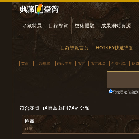
珍藏特展
目錄導覽
技術體驗
成果網站資源
目錄導覽首頁
HOTKEY快速導覽
首頁
目錄導覽
內容主題
考古
考古地區
台灣地區
花岡
只搜尋這個類別
符合花岡山A區墓葬F47A的分類
陶器
(1筆)